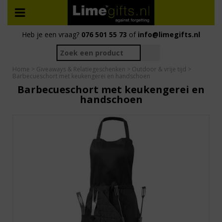
Heb je een vraag?
076 501 55 73
of
info@limegifts.nl
Home
>
Giveaways & Relatiegeschenken
>
Outdoor & vrije tijd
>
Barbecueschort met keukengerei en handschoen
Barbecueschort met keukengerei en
handschoen