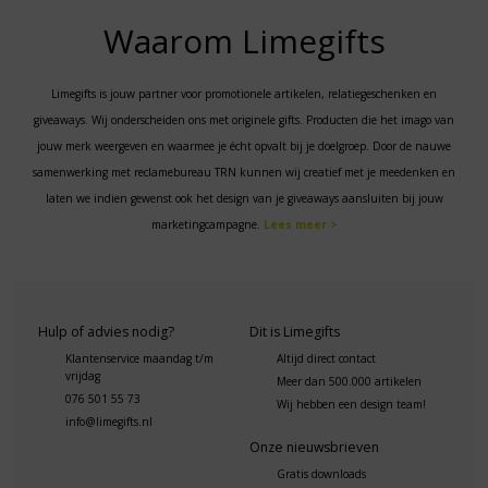
Waarom Limegifts
Limegifts is jouw partner voor promotionele artikelen, relatiegeschenken en
giveaways. Wij onderscheiden ons met originele gifts. Producten die het imago van
jouw merk weergeven en waarmee je écht opvalt bij je doelgroep. Door de nauwe
samenwerking met reclamebureau TRN kunnen wij creatief met je meedenken en
laten we indien gewenst ook het design van je giveaways aansluiten bij jouw
marketingcampagne.
Lees meer >
Hulp of advies nodig?
Dit is Limegifts
Klantenservice maandag t/m
Altijd direct contact
vrijdag
Meer dan 500.000 artikelen
076 501 55 73
Wij hebben een design team!
info@limegifts.nl
Onze nieuwsbrieven
Gratis downloads