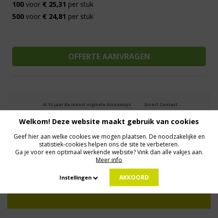
100
voor
€ 25,31
per stuk
500
voor
€ 24,81
per stuk
Al 15 jaar de meest orginele Giveaways
Direct Contact
We know logistics
Op maat gemaakt
Meer dan 500.000 artikelen
Welkom! Deze website maakt gebruik van cookies
Geef hier aan welke cookies we mogen plaatsen. De noodzakelijke en
statistiek-cookies helpen ons de site te verbeteren.
MELD JE AAN VOOR ONZE NIEUWSBRIEF
Ga je voor een optimaal werkende website? Vink dan alle vakjes aan.
Profiteer van deals en een dosis inspiratie!
Meer info
AKKOORD
Instellingen
Geen zorgen: we gaan veilig met je gegevens om. Dat lees je in ons
Privacybeleid
.