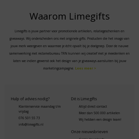
Waarom Limegifts
Limegifts is jouw partner voor promotionele artikelen, relatiegeschenken en
giveaways. Wij onderscheiden ons met originele gifts. Producten die het imago van
jouw merk weergeven en waarmee je écht opvalt bij je doelgroep. Door de nauwe
samenwerking met reclamebureau TRN kunnen wij creatief met je meedenken en
laten we indien gewenst ook het design van je giveaways aansluiten bij jouw
marketingcampagne.
Lees meer >
Hulp of advies nodig?
Dit is Limegifts
Klantenservice maandag t/m
Altijd direct contact
vrijdag
Meer dan 500.000 artikelen
076 501 55 73
Wij hebben een design team!
info@limegifts.nl
Onze nieuwsbrieven