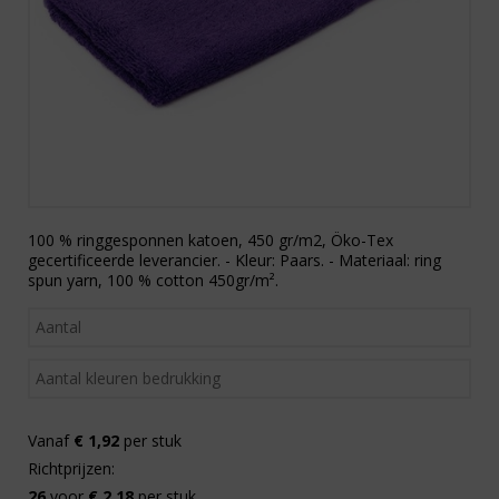
100 % ringgesponnen katoen, 450 gr/m2, Öko-Tex
gecertificeerde leverancier. - Kleur: Paars. - Materiaal: ring
spun yarn, 100 % cotton 450gr/m².
Vanaf
€ 1,92
per stuk
Richtprijzen:
26
voor
€ 2,18
per stuk