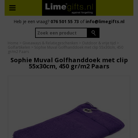
Heb je een vraag?
076 501 55 73
of
info@limegifts.nl
Home
>
Giveaways & Relatiegeschenken
>
Outdoor & vrije tijd
>
Golfartikelen
> Sophie Muval Golfhanddoek met clip 55x30cm, 450
gr/m2 Paars
Sophie Muval Golfhanddoek met clip
55x30cm, 450 gr/m2 Paars