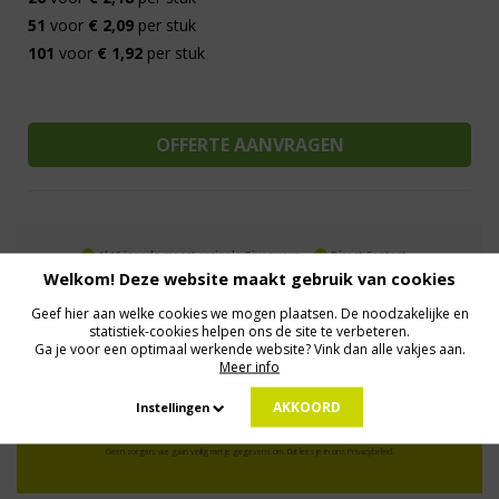
51
voor
€ 2,09
per stuk
101
voor
€ 1,92
per stuk
Al 15 jaar de meest orginele Giveaways
Direct Contact
Welkom! Deze website maakt gebruik van cookies
We know logistics
Op maat gemaakt
Meer dan 500.000 artikelen
Geef hier aan welke cookies we mogen plaatsen. De noodzakelijke en
statistiek-cookies helpen ons de site te verbeteren.
Ga je voor een optimaal werkende website? Vink dan alle vakjes aan.
MELD JE AAN VOOR ONZE NIEUWSBRIEF
Meer info
Profiteer van deals en een dosis inspiratie!
AKKOORD
Instellingen
Geen zorgen: we gaan veilig met je gegevens om. Dat lees je in ons
Privacybeleid
.