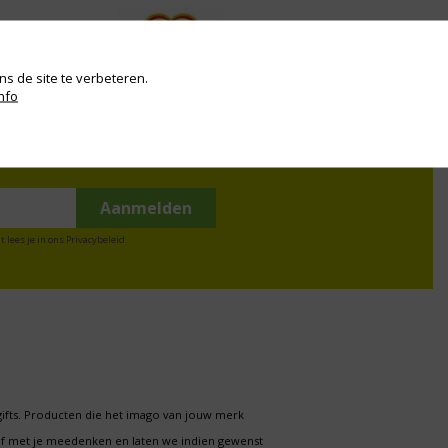
s de site te verbeteren.
nfo
t lees je in ons
Privacybeleid
.
gifts. Producten die het imago van jouw merk
f met je meedenken en laten we indien gewenst