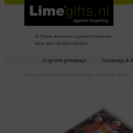
Al 15 jaar de meest orginele Giveaways
Meer dan 500.000 artikelen
Originele giveaways
Giveaways & 
Home
>
Giveaways & Relatiegeschenken
>
Outdoor & vrije tijd
>