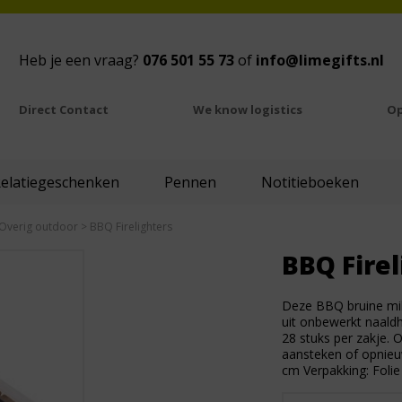
Heb je een vraag?
076 501 55 73
of
info@limegifts.nl
Direct Contact
We know logistics
Op
Relatiegeschenken
Pennen
Notitieboeken
Overig outdoor
> BBQ Firelighters
BBQ Firel
Deze BBQ bruine mil
uit onbewerkt naaldh
28 stuks per zakje. O
aansteken of opnieuw
cm Verpakking: Folie