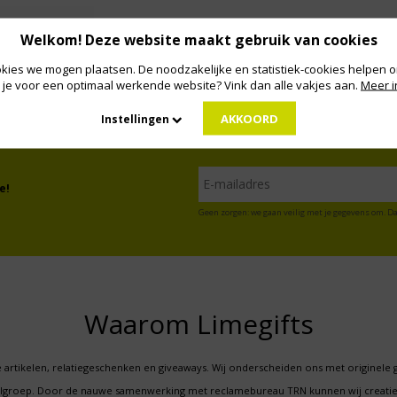
Welkom! Deze website maakt gebruik van cookies
kies we mogen plaatsen. De noodzakelijke en statistiek-cookies helpen on
 je voor een optimaal werkende website? Vink dan alle vakjes aan.
Meer i
AKKOORD
Instellingen
e!
Geen zorgen: we gaan veilig met je gegevens om. Da
Waarom Limegifts
 artikelen, relatiegeschenken en giveaways. Wij onderscheiden ons met originele 
oelgroep. Door de nauwe samenwerking met reclamebureau TRN kunnen wij creatie