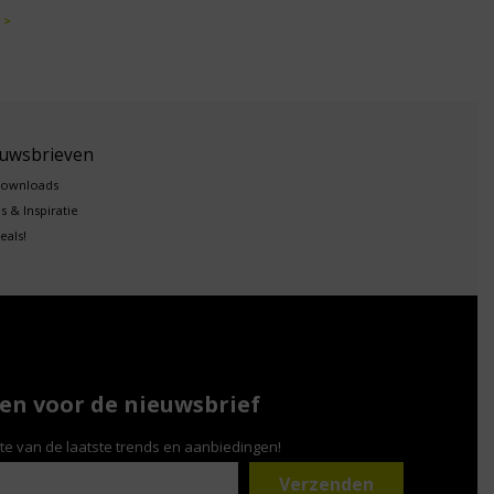
 >
euwsbrieven
downloads
s & Inspiratie
eals!
n voor de nieuwsbrief
gte van de laatste trends en aanbiedingen!