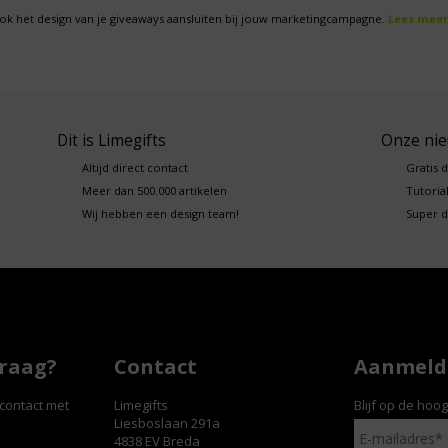
ok het design van je giveaways aansluiten bij jouw marketingcampagne.
Lees meer
Dit is Limegifts
Onze ni
Altijd direct contact
Gratis 
Meer dan 500.000 artikelen
Tutorial
Wij hebben een design team!
Super d
vraag?
Contact
Aanmelde
contact met
Limegifts
Blijf op de hoo
Liesboslaan 291a
4838 EV Breda