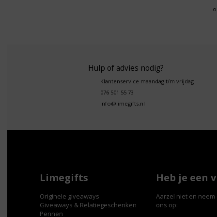
o
Hulp of advies nodig?
Klantenservice maandag t/m vrijdag
076 501 55 73
info@limegifts.nl
Limegifts
Heb je een 
Originele giveaways
Aarzel niet en neem 
Giveaways & Relatiegeschenken
ons op:
Pennen