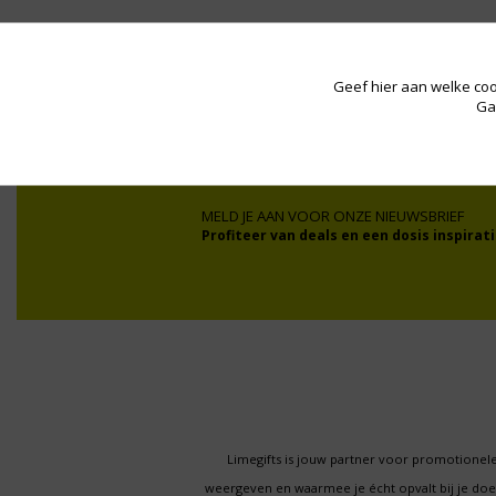
Wij werken onder andere voor:
Geef hier aan welke coo
Ga
MELD JE AAN VOOR ONZE NIEUWSBRIEF
Profiteer van deals en een dosis inspirati
Limegifts is jouw partner voor promotionele
weergeven en waarmee je écht opvalt bij je d