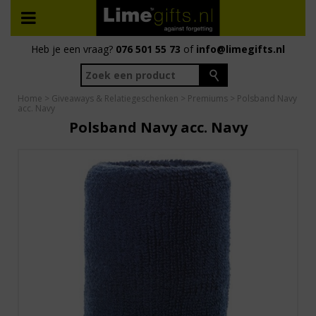
Heb je een vraag?
076 501 55 73
of
info@limegifts.nl
Home
>
Giveaways & Relatiegeschenken
>
Premiums
> Polsband Navy
acc. Navy
Polsband Navy acc. Navy