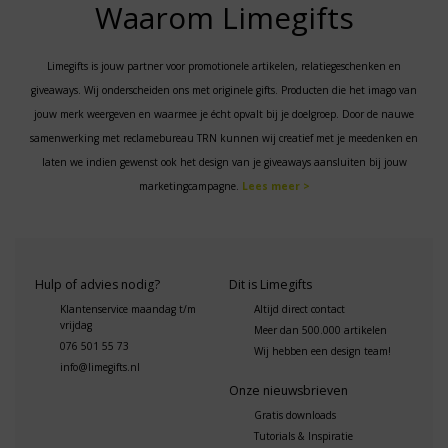
Waarom Limegifts
Limegifts is jouw partner voor promotionele artikelen, relatiegeschenken en
giveaways. Wij onderscheiden ons met originele gifts. Producten die het imago van
jouw merk weergeven en waarmee je écht opvalt bij je doelgroep. Door de nauwe
samenwerking met reclamebureau TRN kunnen wij creatief met je meedenken en
laten we indien gewenst ook het design van je giveaways aansluiten bij jouw
marketingcampagne.
Lees meer >
Hulp of advies nodig?
Dit is Limegifts
Klantenservice maandag t/m
Altijd direct contact
vrijdag
Meer dan 500.000 artikelen
076 501 55 73
Wij hebben een design team!
info@limegifts.nl
Onze nieuwsbrieven
Gratis downloads
Tutorials & Inspiratie