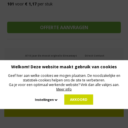
101
voor
€ 1,17
per stuk
Al 15 jaar de meest orginele Giveaways
Direct Contact
We know logistics
Op maat gemaakt
Meer dan 500.000 artikelen
Welkom! Deze website maakt gebruik van cookies
Geef hier aan welke cookies we mogen plaatsen. De noodzakelijke en
statistiek-cookies helpen ons de site te verbeteren.
MELD JE AAN VOOR ONZE NIEUWSBRIEF
Ga je voor een optimaal werkende website? Vink dan alle vakjes aan.
Profiteer van deals en een dosis inspiratie!
Meer info
AKKOORD
Instellingen
Geen zorgen: we gaan veilig met je gegevens om. Dat lees je in ons
Privacybeleid
.