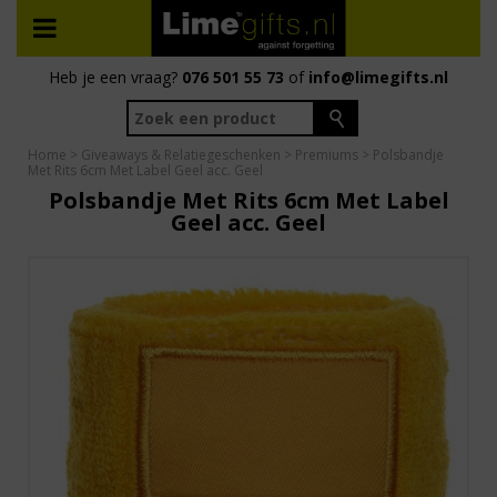
Heb je een vraag?
076 501 55 73
of
info@limegifts.nl
Home
>
Giveaways & Relatiegeschenken
>
Premiums
> Polsbandje
Met Rits 6cm Met Label Geel acc. Geel
Polsbandje Met Rits 6cm Met Label
Geel acc. Geel