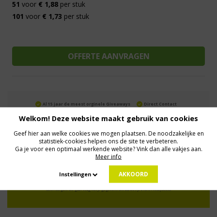
51
voor
€ 1,88
per stuk
101
voor
€ 1,73
per stuk
Al 15 jaar de meest orginele Giveaways
Direct Contact
We know logistics
Op maat gemaakt
Meer dan 500.000 artikelen
Welkom! Deze website maakt gebruik van cookies
Geef hier aan welke cookies we mogen plaatsen. De noodzakelijke en
statistiek-cookies helpen ons de site te verbeteren.
Ga je voor een optimaal werkende website? Vink dan alle vakjes aan.
MELD JE AAN VOOR ONZE NIEUWSBRIEF
Meer info
Profiteer van deals en een dosis inspiratie!
AKKOORD
Instellingen
Geen zorgen: we gaan veilig met je gegevens om. Dat lees je in ons
Privacybeleid
.