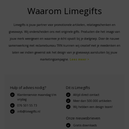
Waarom Limegifts
Limegifts is jouw partner voor promotionele artikelen, relatiegeschenken en
giveaways. Wij onderscheiden ons met originele gifts. Producten die het imago van
jouw merk weergeven en waarmee je écht opvalt bij je doelgroep. Door de nauwe
samenwerking met reclamebureau TRN kunnen wij creatief met je meedenken en
laten we indien gewenst ook het design van je giveaways aansluiten bij jouw
marketingcampagne.
Lees meer >
Hulp of advies nodig?
Dit is Limegifts
Klantenservice maandag t/m
Altijd direct contact
vrijdag
Meer dan 500.000 artikelen
076 501 55 73
Wij hebben een design team!
info@limegifts.nl
Onze nieuwsbrieven
Gratis downloads