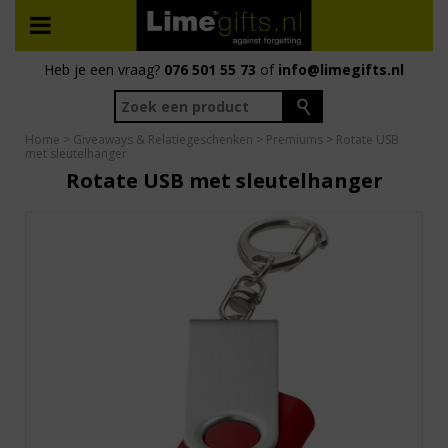
Heb je een vraag?
076 501 55 73
of
info@limegifts.nl
Home
>
Giveaways & Relatiegeschenken
>
Premiums
> Rotate USB
met sleutelhanger
Rotate USB met sleutelhanger