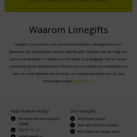
Geen zorgen: we gaan veilig met je gegevens om. Dat lees je in ons
Privacybeleid
.
Waarom Limegifts
Limegifts is jouw partner voor promotionele artikelen, relatiegeschenken en
giveaways. Wij onderscheiden ons met originele gifts. Producten die het imago van
jouw merk weergeven en waarmee je écht opvalt bij je doelgroep. Door de nauwe
samenwerking met reclamebureau TRN kunnen wij creatief met je meedenken en
laten we indien gewenst ook het design van je giveaways aansluiten bij jouw
marketingcampagne.
Lees meer >
Hulp of advies nodig?
Dit is Limegifts
Klantenservice maandag t/m
Altijd direct contact
vrijdag
Meer dan 500.000 artikelen
076 501 55 73
Wij hebben een design team!
info@limegifts.nl