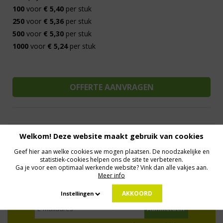
100
voor
€ 5,40
per stuk
250
voor
€ 5,36
per stuk
500
voor
€ 5,30
per stuk
1000
voor
€ 5,24
per stuk
Welkom! Deze website maakt gebruik van cookies
Al 15 jaar de meest orginele Giveaways
Direct Contact
We know logistics
Op maat gemaakt
Meer dan 500.000 artikelen
Geef hier aan welke cookies we mogen plaatsen. De noodzakelijke en
statistiek-cookies helpen ons de site te verbeteren.
Ga je voor een optimaal werkende website? Vink dan alle vakjes aan.
Meer info
MELD JE AAN VOOR ONZE NIEUWSBRIEF
Profiteer van deals en een dosis inspiratie!
AKKOORD
Instellingen