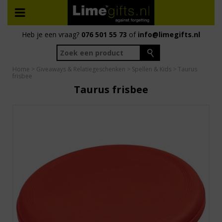
Heb je een vraag?
076 501 55 73
of
info@limegifts.nl
Home
>
Giveaways & Relatiegeschenken
>
Spellen & Kids
> Taurus
frisbee
Taurus frisbee