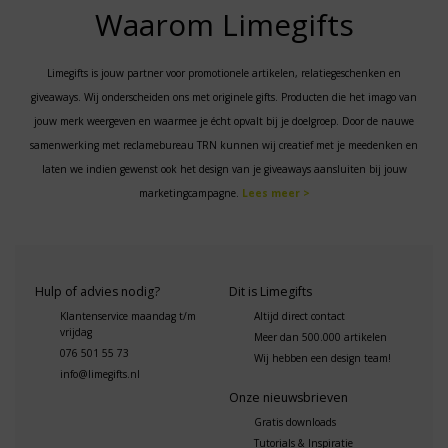
Waarom Limegifts
Limegifts is jouw partner voor promotionele artikelen, relatiegeschenken en
giveaways. Wij onderscheiden ons met originele gifts. Producten die het imago van
jouw merk weergeven en waarmee je écht opvalt bij je doelgroep. Door de nauwe
samenwerking met reclamebureau TRN kunnen wij creatief met je meedenken en
laten we indien gewenst ook het design van je giveaways aansluiten bij jouw
marketingcampagne.
Lees meer >
Hulp of advies nodig?
Dit is Limegifts
Klantenservice maandag t/m
Altijd direct contact
vrijdag
Meer dan 500.000 artikelen
076 501 55 73
Wij hebben een design team!
info@limegifts.nl
Onze nieuwsbrieven
Gratis downloads
Tutorials & Inspiratie