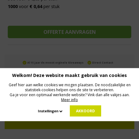
1000
voor
€ 0,64
per stuk
Al 15 jaar de meest orginele Giveaways
Direct Contact
We know logistics
Op maat gemaakt
Meer dan 500.000 artikelen
Welkom! Deze website maakt gebruik van cookies
Geef hier aan welke cookies we mogen plaatsen. De noodzakelijke en
statistiek-cookies helpen ons de site te verbeteren.
MELD JE AAN VOOR ONZE NIEUWSBRIEF
Ga je voor een optimaal werkende website? Vink dan alle vakjes aan.
Profiteer van deals en een dosis inspiratie!
Meer info
AKKOORD
Instellingen
Geen zorgen: we gaan veilig met je gegevens om. Dat lees je in ons
Privacybeleid
.