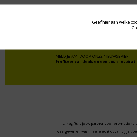
Wij werken onder andere voor:
Geef hier aan welke coo
Ga
MELD JE AAN VOOR ONZE NIEUWSBRIEF
Profiteer van deals en een dosis inspirati
Limegifts is jouw partner voor promotionele
weergeven en waarmee je écht opvalt bij je d