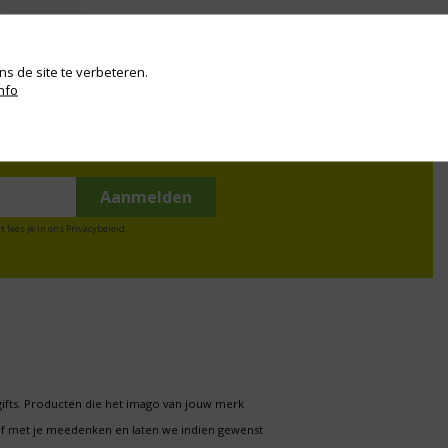
s de site te verbeteren.
nfo
t lees je in ons
Privacybeleid
.
gifts. Producten die het imago van jouw merk
f met je meedenken en laten we indien gewenst