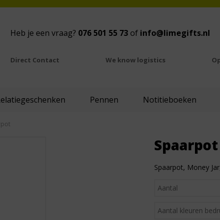
Heb je een vraag?
076 501 55 73
of
info@limegifts.nl
Direct Contact
We know logistics
Op
Relatiegeschenken
Pennen
Notitieboeken
rpot
Spaarpot
Spaarpot, Money Jar, d