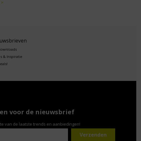
 >
euwsbrieven
downloads
s & Inspiratie
eals!
n voor de nieuwsbrief
gte van de laatste trends en aanbiedingen!