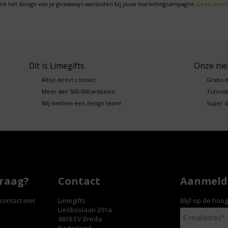
ok het design van je giveaways aansluiten bij jouw marketingcampagne.
Lees meer
Dit is Limegifts
Onze ni
Altijd direct contact
Gratis 
Meer dan 500.000 artikelen
Tutorial
Wij hebben een design team!
Super d
vraag?
Contact
Aanmelde
contact met
Limegifts
Blijf op de hoo
Liesboslaan 291a
4838 EV Breda