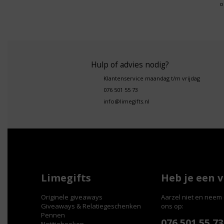
o
Hulp of advies nodig?
Klantenservice maandag t/m vrijdag
076 501 55 73
info@limegifts.nl
Limegifts
Heb je een 
Originele giveaways
Aarzel niet en neem 
Giveaways & Relatiegeschenken
ons op:
Pennen
076 501 55 73