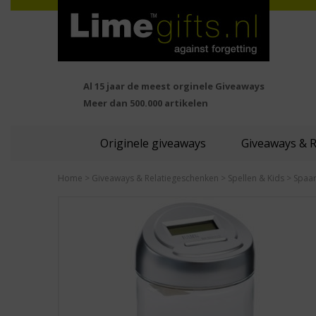
Al 15 jaar de meest orginele Giveaways
Meer dan 500.000 artikelen
Originele giveaways
Giveaways & 
Home
>
Giveaways & Relatiegeschenken
>
Spellen & Kids
> Spaa