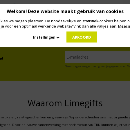
Welkom! Deze website maakt gebruik van cookies
kies we mogen plaatsen. De noodzakelijke en statistiek-cookies helpen on
 je voor een optimaal werkende website? Vink dan alle vakjes aan.
Meer i
AKKOORD
Instellingen
e!
Geen zorgen: we gaan veilig met je gegevens om. Da
Waarom Limegifts
 artikelen, relatiegeschenken en giveaways. Wij onderscheiden ons met originele 
oelgroep. Door de nauwe samenwerking met reclamebureau TRN kunnen wij creatie