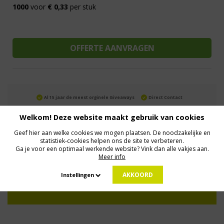
1000
voor
€ 0,33
per stuk
Al 15 jaar de meest orginele Giveaways
Direct Contact
We know logistics
Op maat gemaakt
Meer dan 500.000 artikelen
Welkom! Deze website maakt gebruik van cookies
Geef hier aan welke cookies we mogen plaatsen. De noodzakelijke en
statistiek-cookies helpen ons de site te verbeteren.
MELD JE AAN VOOR ONZE NIEUWSBRIEF
Ga je voor een optimaal werkende website? Vink dan alle vakjes aan.
Profiteer van deals en een dosis inspiratie!
Meer info
AKKOORD
Instellingen
Geen zorgen: we gaan veilig met je gegevens om. Dat lees je in ons
Privacybeleid
.