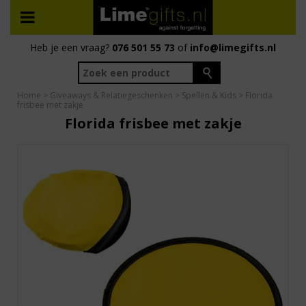
Heb je een vraag?
076 501 55 73
of
info@limegifts.nl
Home
>
Giveaways & Relatiegeschenken
>
Spellen & Kids
> Florida
frisbee met zakje
Florida frisbee met zakje