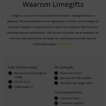
Waarom Limegifts
Limegifts is jouw partner voor promotionele artikelen, relatiegeschenken en
giveaways. Wij onderscheiden ons met originele gifts. Producten die het imago van
jouw merk weergeven en waarmee je écht opvalt bij je doelgroep. Door de nauwe
samenwerking met reclamebureau TRN kunnen wij creatief met je meedenken en
laten we indien gewenst ook het design van je giveaways aansluiten bij jouw
marketingcampagne.
Lees meer >
Hulp of advies nodig?
Dit is Limegifts
Klantenservice maandag t/m
Altijd direct contact
vrijdag
Meer dan 500.000 artikelen
076 501 55 73
Wij hebben een design team!
info@limegifts.nl
Onze nieuwsbrieven
Gratis downloads
Tutorials & Inspiratie