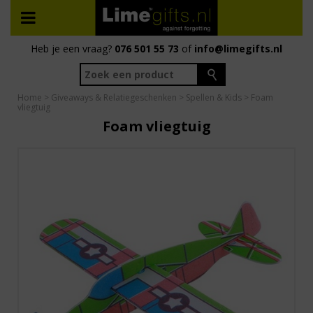
Heb je een vraag?
076 501 55 73
of
info@limegifts.nl
Home
>
Giveaways & Relatiegeschenken
>
Spellen & Kids
> Foam
vliegtuig
Foam vliegtuig