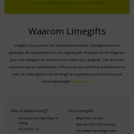
Geen zorgen: we gaan veilig met je gegevens om. Dat lees je in ons
Privacybeleid
.
Waarom Limegifts
Limegifts is jouw partner voor promotionele artikelen, relatiegeschenken en
giveaways. Wij onderscheiden ons met originele gifts. Producten die het imago van
jouw merk weergeven en waarmee je écht opvalt bij je doelgroep. Door de nauwe
samenwerking met reclamebureau TRN kunnen wij creatief met je meedenken en
laten we indien gewenst ook het design van je giveaways aansluiten bij jouw
marketingcampagne.
Lees meer >
Hulp of advies nodig?
Dit is Limegifts
Klantenservice maandag t/m
Altijd direct contact
vrijdag
Meer dan 500.000 artikelen
076 501 55 73
Wij hebben een design team!