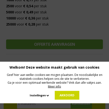
2500
voor
€ 0,54
per stuk
5000
voor
€ 0,49
per stuk
10000
voor
€ 0,36
per stuk
25000
voor
€ 0,28
per stuk
Welkom! Deze website maakt gebruik van cookies
Al 15 jaar de meest orginele Giveaways
Direct Contact
Geef hier aan welke cookies we mogen plaatsen. De noodzakelijke en
We know logistics
Op maat gemaakt
Meer dan 500.000 artikelen
statistiek-cookies helpen ons de site te verbeteren.
Ga je voor een optimaal werkende website? Vink dan alle vakjes aan.
Meer info
MELD JE AAN VOOR ONZE NIEUWSBRIEF
AKKOORD
Instellingen
Profiteer van deals en een dosis inspiratie!