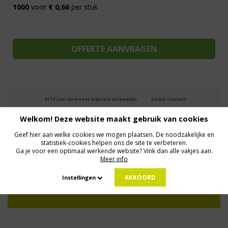
1000
voor
€ 0,66
per stuk
Al 15 jaar de meest orginele Giveaways
Direct Contact
We know logistics
Op maat gemaakt
Meer dan 500.000 artikelen
Welkom! Deze website maakt gebruik van cookies
Geef hier aan welke cookies we mogen plaatsen. De noodzakelijke en
statistiek-cookies helpen ons de site te verbeteren.
MELD JE AAN VOOR ONZE NIEUWSBRIEF
Ga je voor een optimaal werkende website? Vink dan alle vakjes aan.
Profiteer van deals en een dosis inspiratie!
Meer info
AKKOORD
Instellingen
Geen zorgen: we gaan veilig met je gegevens om. Dat lees je in ons
Privacybeleid
.