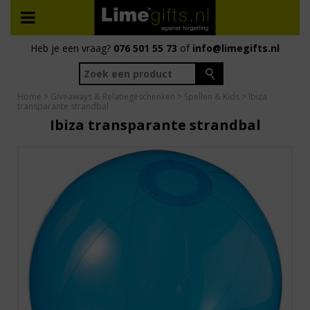
Heb je een vraag?
076 501 55 73
of
info@limegifts.nl
Home
>
Giveaways & Relatiegeschenken
>
Spellen & Kids
> Ibiza
transparante strandbal
Ibiza transparante strandbal