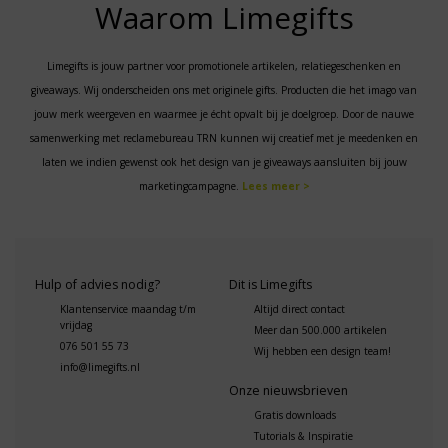
Waarom Limegifts
Limegifts is jouw partner voor promotionele artikelen, relatiegeschenken en
giveaways. Wij onderscheiden ons met originele gifts. Producten die het imago van
jouw merk weergeven en waarmee je écht opvalt bij je doelgroep. Door de nauwe
samenwerking met reclamebureau TRN kunnen wij creatief met je meedenken en
laten we indien gewenst ook het design van je giveaways aansluiten bij jouw
marketingcampagne.
Lees meer >
Hulp of advies nodig?
Dit is Limegifts
Klantenservice maandag t/m
Altijd direct contact
vrijdag
Meer dan 500.000 artikelen
076 501 55 73
Wij hebben een design team!
info@limegifts.nl
Onze nieuwsbrieven
Gratis downloads
Tutorials & Inspiratie