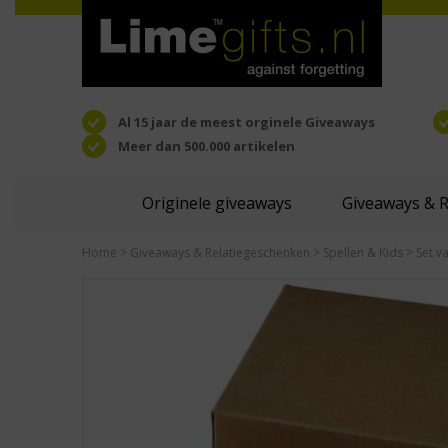
Al 15 jaar de meest orginele Giveaways
Meer dan 500.000 artikelen
Originele giveaways
Giveaways & 
Home
>
Giveaways & Relatiegeschenken
>
Spellen & Kids
> Set va