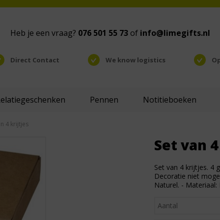
Heb je een vraag?
076 501 55 73
of
info@limegifts.nl
Direct Contact
We know logistics
Op
Relatiegeschenken
Pennen
Notitieboeken
n 4 krijtjes
Set van 4
Set van 4 krijtjes. 4
Decoratie niet mogeli
Naturel. - Materiaal: 