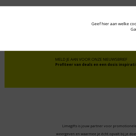
Wij werken onder andere voor:
Geef hier aan welke coo
Ga
MELD JE AAN VOOR ONZE NIEUWSBRIEF
Profiteer van deals en een dosis inspirati
Limegifts is jouw partner voor promotionele
weergeven en waarmee je écht opvalt bij je d