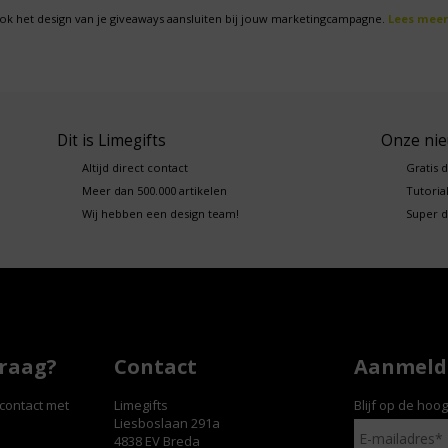
ok het design van je giveaways aansluiten bij jouw marketingcampagne.
Lees meer
Dit is Limegifts
Onze ni
Altijd direct contact
Gratis 
Meer dan 500.000 artikelen
Tutorial
Wij hebben een design team!
Super d
vraag?
Contact
Aanmelde
contact met
Limegifts
Blijf op de hoo
Liesboslaan 291a
4838 EV Breda