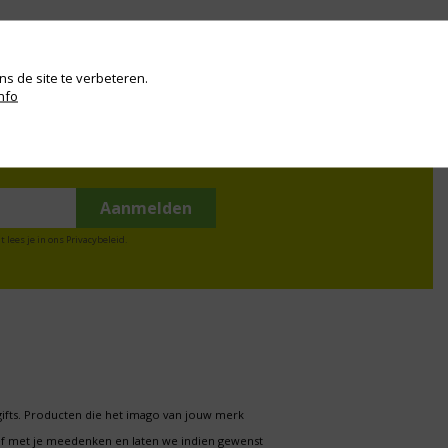
s de site te verbeteren.
nfo
t lees je in ons
Privacybeleid
.
gifts. Producten die het imago van jouw merk
f met je meedenken en laten we indien gewenst