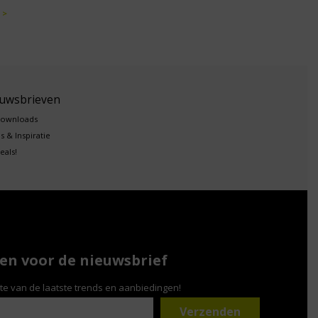
 >
euwsbrieven
downloads
s & Inspiratie
eals!
n voor de nieuwsbrief
gte van de laatste trends en aanbiedingen!