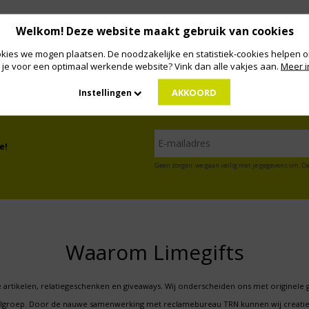
Welkom! Deze website maakt gebruik van cookies
kies we mogen plaatsen. De noodzakelijke en statistiek-cookies helpen on
 je voor een optimaal werkende website? Vink dan alle vakjes aan.
Meer i
AKKOORD
Instellingen
e!
Geen zorgen: we gaan veilig met je gegevens om. Da
Waarom Limegifts
 artikelen, relatiegeschenken en giveaways. Wij onderscheiden ons met originele 
oelgroep. Door de nauwe samenwerking met reclamebureau TRN kunnen wij creatie