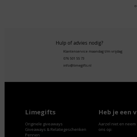
o
Hulp of advies nodig?
Klantenservice maandag t/m vrijdag
076 501 55 73
info@limegifts.nl
Limegifts
Heb je een 
Originele giveaways
Aarzel niet en neem 
Giveaways & Relatiegeschenken
ons op:
Pennen