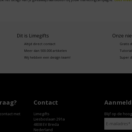
Dit is Limegifts
Onze ni
Altijd direct contact
Gratis 
Meer dan 500.000 artikelen
Tutorial
Wij hebben een design team!
Super d
vraag?
Contact
Aanmelde
contact met
Limegifts
Blijf op de hoo
Liesboslaan 291a
4838 EV Breda
Nederland