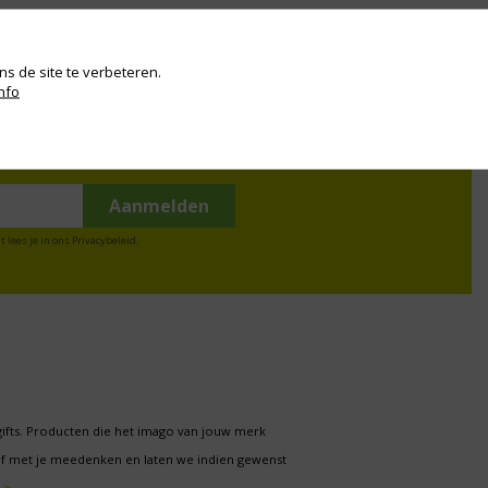
s de site te verbeteren.
nfo
t lees je in ons
Privacybeleid
.
gifts. Producten die het imago van jouw merk
f met je meedenken en laten we indien gewenst
 >