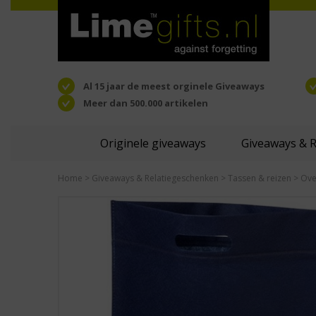
Al 15 jaar de meest orginele Giveaways
Meer dan 500.000 artikelen
Originele giveaways
Giveaways & 
Home
>
Giveaways & Relatiegeschenken
>
Tassen & reizen
>
Ove