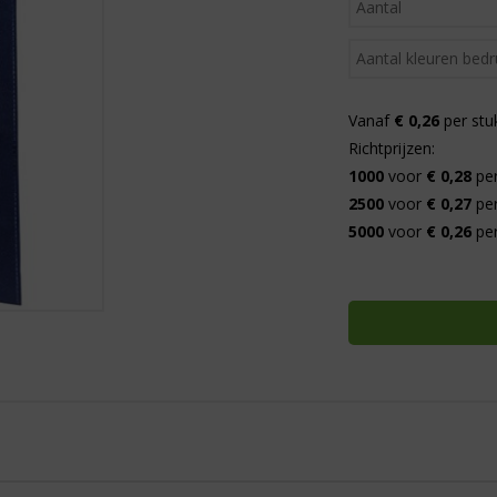
Vanaf
€ 0,26
per stu
Richtprijzen:
1000
voor
€ 0,28
per
2500
voor
€ 0,27
per
5000
voor
€ 0,26
per