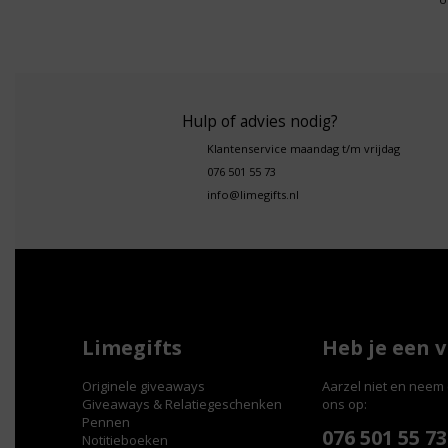
Hulp of advies nodig?
Klantenservice maandag t/m vrijdag
076 501 55 73
info@limegifts.nl
Limegifts
Heb je een 
Originele giveaways
Aarzel niet en neem 
Giveaways & Relatiegeschenken
ons op:
Pennen
076 501 55 73
Notitieboeken