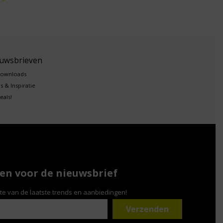
euwsbrieven
downloads
s & Inspiratie
eals!
n voor de nieuwsbrief
gte van de laatste trends en aanbiedingen!