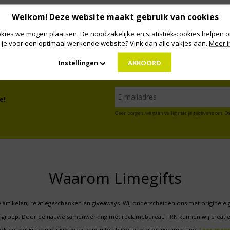
Welkom! Deze website maakt gebruik van cookies
kies we mogen plaatsen. De noodzakelijke en statistiek-cookies helpen on
 je voor een optimaal werkende website? Vink dan alle vakjes aan.
Meer i
AKKOORD
Instellingen
e!
Geen zorgen: we gaan veilig met je gegevens om. Da
Waarom Limegifts
 artikelen, relatiegeschenken en giveaways. Wij onderscheiden ons met originele 
oelgroep. Door de nauwe samenwerking met reclamebureau TRN kunnen wij creatie
ok het design van je giveaways aansluiten bij jouw marketingcampagne.
Lees meer