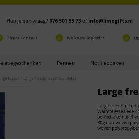
Heb je een vraag?
076 501 55 73
of
info@limegifts.nl
Direct Contact
We know logistics
Op
Relatiegeschenken
Pennen
Notitieboeken
rige tassen
> Large freedom conferentietas
Large fr
Large freedom confe
Warmtegesealede con
perfect alternatief 
80g non-woven polypr
woven polypropyleen