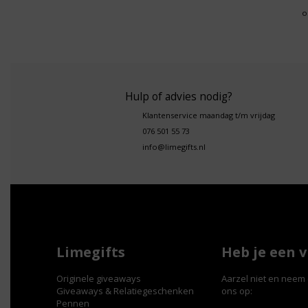
o
Hulp of advies nodig?
Klantenservice maandag t/m vrijdag
076 501 55 73
info@limegifts.nl
Limegifts
Heb je een 
Originele giveaways
Aarzel niet en neem 
Giveaways & Relatiegeschenken
ons op:
Pennen