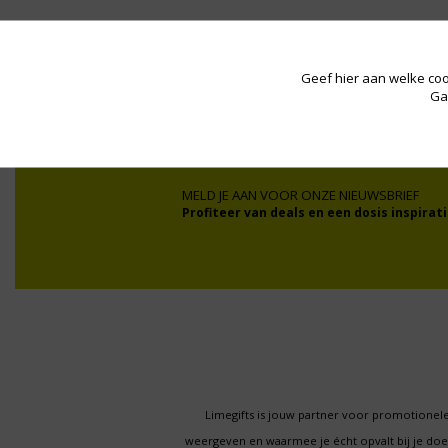
Wij werken onder andere voor:
Geef hier aan welke coo
Ga
MELD JE AAN VOOR ONZE NIEUWSBRIEF
Profiteer van deals en een dosis inspirati
Limegifts is jouw partner voor promotionele
weergeven en waarmee je écht opvalt bij je d