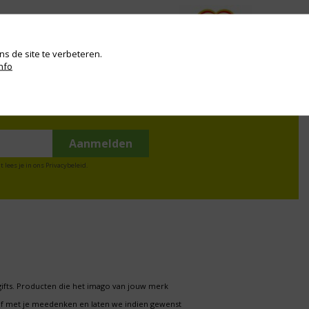
s de site te verbeteren.
nfo
t lees je in ons
Privacybeleid
.
gifts. Producten die het imago van jouw merk
f met je meedenken en laten we indien gewenst