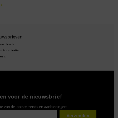
 >
euwsbrieven
downloads
s & Inspiratie
eals!
n voor de nieuwsbrief
gte van de laatste trends en aanbiedingen!