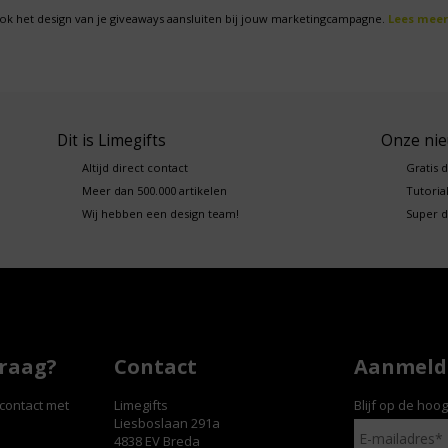
ok het design van je giveaways aansluiten bij jouw marketingcampagne.
Lees meer
Dit is Limegifts
Onze ni
Altijd direct contact
Gratis 
Meer dan 500.000 artikelen
Tutorial
Wij hebben een design team!
Super d
vraag?
Contact
Aanmelde
contact met
Limegifts
Blijf op de hoo
Liesboslaan 291a
4838 EV Breda