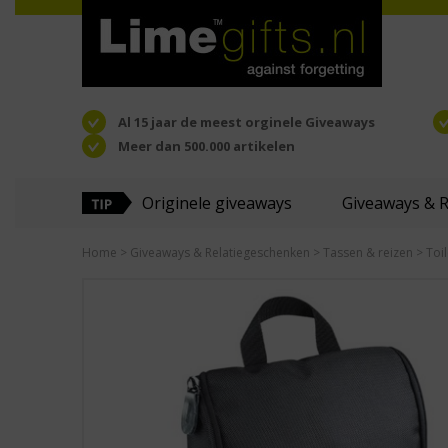
Al 15 jaar de meest orginele Giveaways
Meer dan 500.000 artikelen
Originele giveaways
Giveaways & 
Home
>
Giveaways & Relatiegeschenken
>
Tassen & reizen
>
Toi