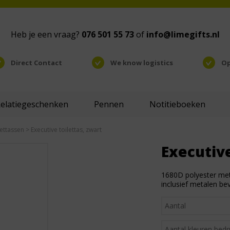
Heb je een vraag?
076 501 55 73
of
info@limegifts.nl
Direct Contact
We know logistics
Op
Relatiegeschenken
Pennen
Notitieboeken
lettassen
> Executive toilettas, zwart
Executive
1680D polyester met
inclusief metalen bev