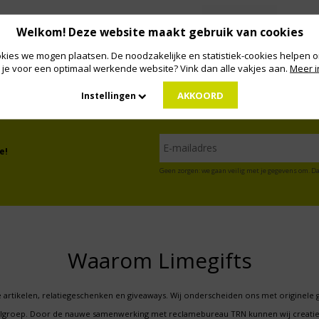
Welkom! Deze website maakt gebruik van cookies
kies we mogen plaatsen. De noodzakelijke en statistiek-cookies helpen on
 je voor een optimaal werkende website? Vink dan alle vakjes aan.
Meer i
AKKOORD
Instellingen
e!
Geen zorgen: we gaan veilig met je gegevens om. Da
Waarom Limegifts
 artikelen, relatiegeschenken en giveaways. Wij onderscheiden ons met originele 
oelgroep. Door de nauwe samenwerking met reclamebureau TRN kunnen wij creatie