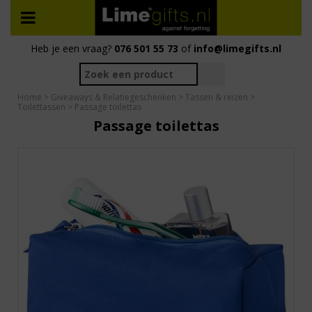
Heb je een vraag?
076 501 55 73
of
info@limegifts.nl
Home
>
Giveaways & Relatiegeschenken
>
Tassen & reizen
>
Toilettassen
> Passage toilettas
Passage toilettas