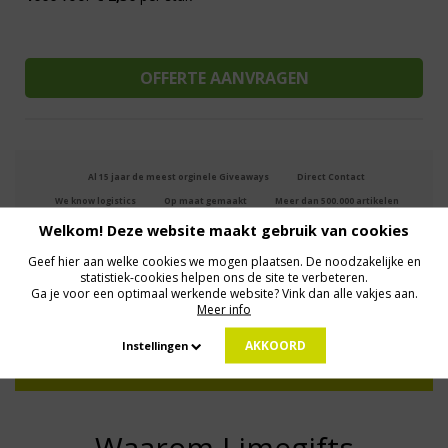
Al 15 jaar de meest orginele Giveaways
Direct Contact
We know logistics
Op maat gemaakt
Meer dan 500.000 artikelen
Welkom! Deze website maakt gebruik van cookies
Geef hier aan welke cookies we mogen plaatsen. De noodzakelijke en
MELD JE AAN VOOR ONZE NIEUWSBRIEF
statistiek-cookies helpen ons de site te verbeteren.
Profiteer van deals en een dosis inspiratie!
Ga je voor een optimaal werkende website? Vink dan alle vakjes aan.
Meer info
AKKOORD
Instellingen
Geen zorgen: we gaan veilig met je gegevens om. Dat lees je in ons
Privacybeleid
.
Waarom Limegifts