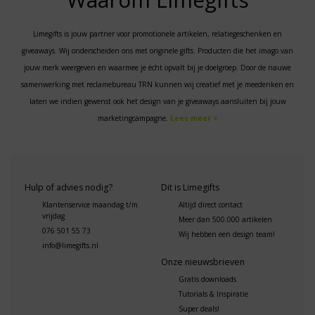
Limegifts is jouw partner voor promotionele artikelen, relatiegeschenken en
giveaways. Wij onderscheiden ons met originele gifts. Producten die het imago van
jouw merk weergeven en waarmee je écht opvalt bij je doelgroep. Door de nauwe
samenwerking met reclamebureau TRN kunnen wij creatief met je meedenken en
laten we indien gewenst ook het design van je giveaways aansluiten bij jouw
marketingcampagne.
Lees meer >
Hulp of advies nodig?
Dit is Limegifts
Klantenservice maandag t/m
Altijd direct contact
vrijdag
Meer dan 500.000 artikelen
076 501 55 73
Wij hebben een design team!
info@limegifts.nl
Onze nieuwsbrieven
Gratis downloads
Tutorials & Inspiratie
Super deals!