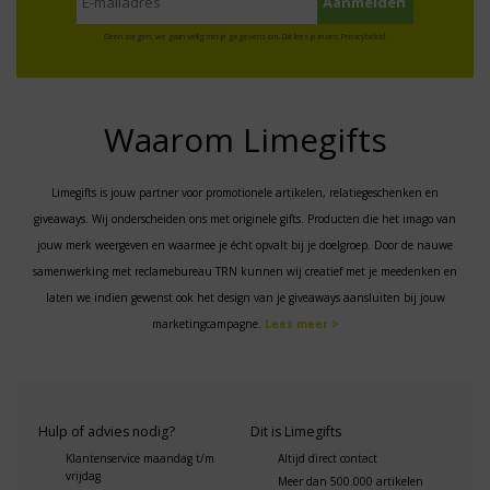
Geen zorgen: we gaan veilig met je gegevens om. Dat lees je in ons
Privacybeleid
.
Waarom Limegifts
Limegifts is jouw partner voor promotionele artikelen, relatiegeschenken en
giveaways. Wij onderscheiden ons met originele gifts. Producten die het imago van
jouw merk weergeven en waarmee je écht opvalt bij je doelgroep. Door de nauwe
samenwerking met reclamebureau TRN kunnen wij creatief met je meedenken en
laten we indien gewenst ook het design van je giveaways aansluiten bij jouw
marketingcampagne.
Lees meer >
Hulp of advies nodig?
Dit is Limegifts
Klantenservice maandag t/m
Altijd direct contact
vrijdag
Meer dan 500.000 artikelen