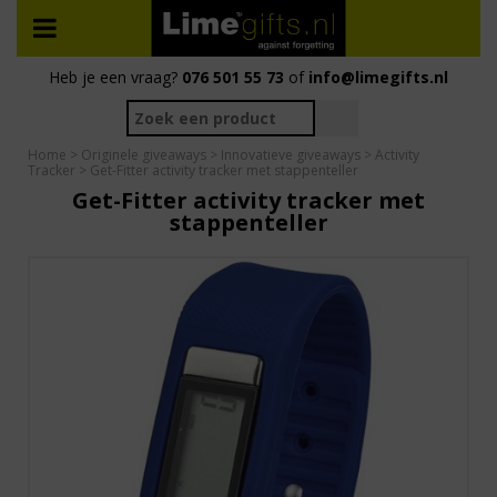
Heb je een vraag?
076 501 55 73
of
info@limegifts.nl
Home
>
Originele giveaways
>
Innovatieve giveaways
>
Activity
Tracker
> Get-Fitter activity tracker met stappenteller
Get-Fitter activity tracker met
stappenteller