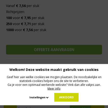
Vanaf
€ 7,56
per stuk
Richtprijzen:
100
voor
€ 7,95
per stuk
250
voor
€ 7,71
per stuk
1000
voor
€ 7,56
per stuk
Welkom! Deze website maakt gebruik van cookies
Al 15 jaar de meest orginele Giveaways
Direct Contact
Geef hier aan welke cookies we mogen plaatsen. De noodzakelijke en
We know logistics
Op maat gemaakt
Meer dan 500.000 artikelen
statistiek-cookies helpen ons de site te verbeteren.
Ga je voor een optimaal werkende website? Vink dan alle vakjes aan.
Meer info
MELD JE AAN VOOR ONZE NIEUWSBRIEF
AKKOORD
Instellingen
Profiteer van deals en een dosis inspiratie!