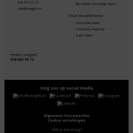
076 501 55 73
Wij hebben een design team!
info@limegifts.nl
Onze nieuwsbrieven
Gratis downloads
Tutorials & Inspiratie
Super deals!
Heeft u vragen?
076 501 55 73
Volg ons op social media
Algemene Voorwaarden
Cookie-instellingen
Heb je een vraag?