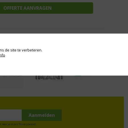
s de site te verbeteren.
nfo
t lees je in ons
Privacybeleid
.