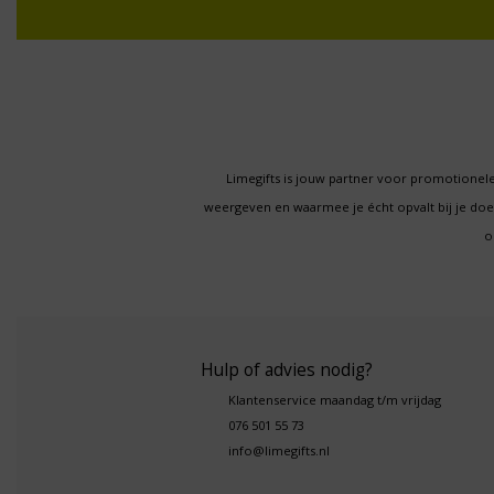
Limegifts is jouw partner voor promotionele
weergeven en waarmee je écht opvalt bij je d
o
Hulp of advies nodig?
Klantenservice maandag t/m vrijdag
076 501 55 73
info@limegifts.nl