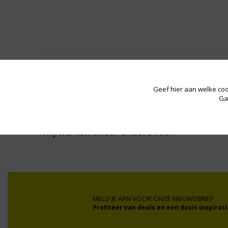
Geef hier aan welke coo
Ga
Wij werken onder andere voor:
MELD JE AAN VOOR ONZE NIEUWSBRIEF
Profiteer van deals en een dosis inspirati