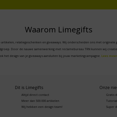
Waarom Limegifts
 artikelen, relatiegeschenken en giveaways. Wij onderscheiden ons met originele 
oelgroep. Door de nauwe samenwerking met reclamebureau TRN kunnen wij creatie
ok het design van je giveaways aansluiten bij jouw marketingcampagne.
Lees meer
Dit is Limegifts
Onze ni
Altijd direct contact
Gratis 
Meer dan 500.000 artikelen
Tutorial
Wij hebben een design team!
Super d