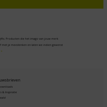
gifts. Producten die het imago van jouw merk
f met je meedenken en laten we indien gewenst
 >
euwsbrieven
downloads
s & Inspiratie
eals!