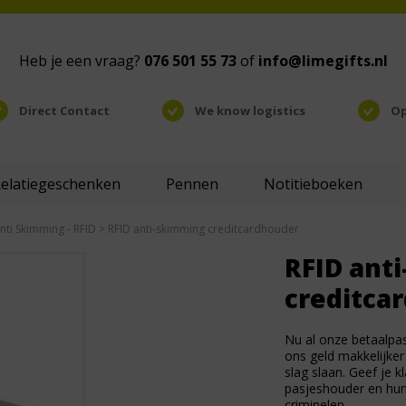
Heb je een vraag?
076 501 55 73
of
info@limegifts.nl
Direct Contact
We know logistics
Op
Relatiegeschenken
Pennen
Notitieboeken
nti Skimming - RFID
> RFID anti-skimming creditcardhouder
RFID ant
creditca
Nu al onze betaalpas
ons geld makkelijker
slag slaan. Geef je 
pasjeshouder en hun
criminelen.