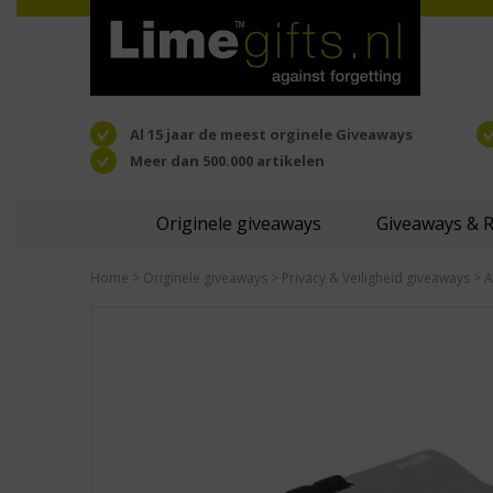
Al 15 jaar de meest orginele Giveaways
Meer dan 500.000 artikelen
Originele giveaways
Giveaways & 
Home
>
Originele giveaways
>
Privacy & Veiligheid giveaways
>
A