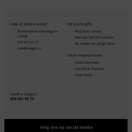
Hulp of advies nodig?
Dit is Limegifts
Klantenservice maandag t/m
Altijd direct contact
vrijdag
Meer dan 500.000 artikelen
076 501 55 73
Wij hebben een design team!
info@limegifts.nl
Onze nieuwsbrieven
Gratis downloads
Tutorials & Inspiratie
Super deals!
Heeft u vragen?
076 501 55 73
Volg ons op social media