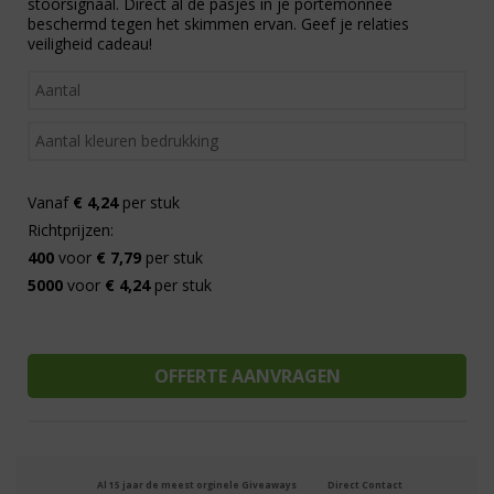
stoorsignaal. Direct al de pasjes in je portemonnee
beschermd tegen het skimmen ervan. Geef je relaties
veiligheid cadeau!
Vanaf
€ 4,24
per stuk
Richtprijzen:
400
voor
€ 7,79
per stuk
5000
voor
€ 4,24
per stuk
Al 15 jaar de meest orginele Giveaways
Direct Contact