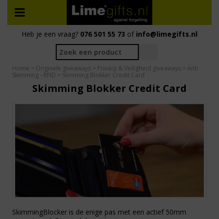
Heb je een vraag?
076 501 55 73
of
info@limegifts.nl
Home
>
Originele giveaways
>
Privacy & Veiligheid giveaways
>
Anti
Skimming - RFID
> Skimming Blokker Credit Card
Skimming Blokker Credit Card
SkimmingBlocker is de enige pas met een actief 50mm