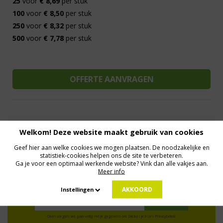
25
voor
€ 8,69
per stuk
100
voor
€ 8,50
per stuk
250
voor
€ 8,32
per stuk
500
voor
€ 7,78
per stuk
Al 15 jaar de meest orginele Giveaways
Direct Contact
Welkom! Deze website maakt gebruik van cookies
We know logistics
Op maat gemaakt
Meer dan 500.000 artikelen
Geef hier aan welke cookies we mogen plaatsen. De noodzakelijke en
statistiek-cookies helpen ons de site te verbeteren.
Ga je voor een optimaal werkende website? Vink dan alle vakjes aan.
Meer info
MELD JE AAN VOOR ONZE NIEUWSBRIEF
Profiteer van deals en een dosis inspiratie!
AKKOORD
Instellingen
Geen zorgen: we gaan veilig met je gegevens om. Dat lees je in ons
Privacybeleid
.