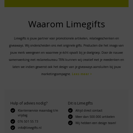
Waarom Limegifts
Limegifts is jouw partner voor promotionele artikelen, relatiegeschenken en
giveaways. Wij onderscheiden ons met originele gifts. Producten die het imago van
jouw merk weergeven en waarmee je écht opvalt bij je doelgroep. Door de nauwe
samenwerking met reclamebureau TRN kunnen wij creatief met je meedenken en
laten we indien gewenst ook het design van je giveaways aansluiten bij jouw
marketingcampagne.
Lees meer >
Hulp of advies nodig?
Dit is Limegifts
Klantenservice maandag t/m
Altijd direct contact
vrijdag
Meer dan 500.000 artikelen
076 501 55 73
Wij hebben een design team!
info@limegifts.nl