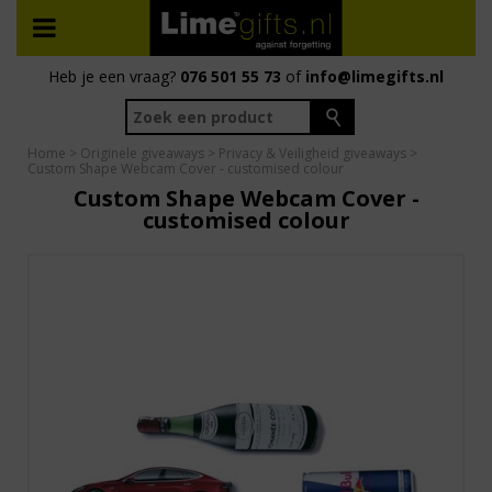
Heb je een vraag?
076 501 55 73
of
info@limegifts.nl
Home
>
Originele giveaways
>
Privacy & Veiligheid giveaways
>
Custom Shape Webcam Cover - customised colour
Custom Shape Webcam Cover -
customised colour