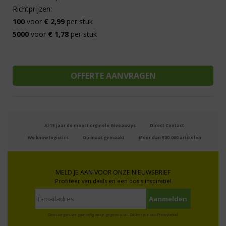
Richtprijzen:
100
voor
€ 2,99
per stuk
5000
voor
€ 1,78
per stuk
Al 15 jaar de meest orginele Giveaways
Direct Contact
We know logistics
Op maat gemaakt
Meer dan 500.000 artikelen
MELD JE AAN VOOR ONZE NIEUWSBRIEF
Profiteer van deals en een dosis inspiratie!
Geen zorgen: we gaan veilig met je gegevens om. Dat lees je in ons
Privacybeleid
.