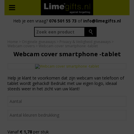
Heb je een vraag?
076 501 55 73
of
info@limegifts.nl
Home
>
Originele giveaways
>
Privacy & Veiligheid giveaways
>
Webcam covers
> Webcam cover smartphone -tablet
Webcam cover smartphone -tablet
Help je klant te voorkomen dat zijn webcam van telefoon of
tablet wordt gehackd! Bedrukt met uw eigen logo, ideaal
steeds weer in het zicht van uw klant!
Vanaf
€ 1,78
per stuk