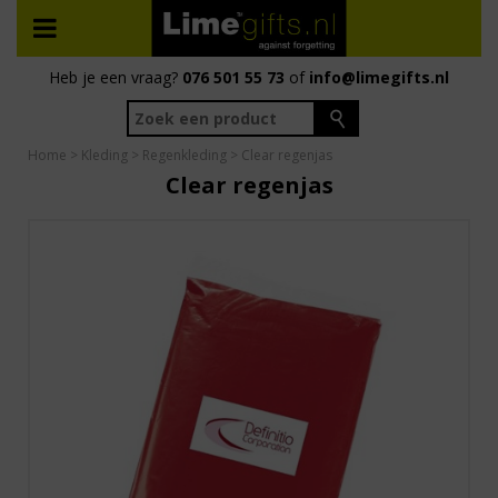
Heb je een vraag?
076 501 55 73
of
info@limegifts.nl
Home
>
Kleding
>
Regenkleding
> Clear regenjas
Clear regenjas