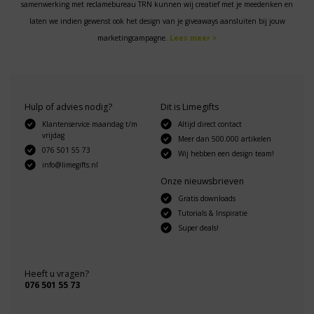
samenwerking met reclamebureau TRN kunnen wij creatief met je meedenken en
laten we indien gewenst ook het design van je giveaways aansluiten bij jouw
marketingcampagne.
Lees meer >
Hulp of advies nodig?
Dit is Limegifts
Klantenservice maandag t/m
Altijd direct contact
vrijdag
Meer dan 500.000 artikelen
076 501 55 73
Wij hebben een design team!
info@limegifts.nl
Onze nieuwsbrieven
Gratis downloads
Tutorials & Inspiratie
Super deals!
Heeft u vragen?
076 501 55 73