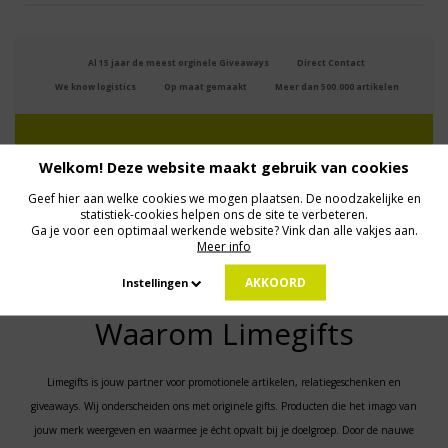
Al 15 jaar de meest orginele Giveaways
Direct Contact
We know logistics
Op maat gemaakt
Meer dan 500.000 artikelen
MELD JE AAN VOOR ONZE NIEUWSBRIEF
Welkom! Deze website maakt gebruik van cookies
Profiteer van deals en een dosis inspiratie!
Geef hier aan welke cookies we mogen plaatsen. De noodzakelijke en
statistiek-cookies helpen ons de site te verbeteren.
Ga je voor een optimaal werkende website? Vink dan alle vakjes aan.
Geen zorgen: we gaan veilig met je gegevens om. Dat lees je in ons
Privacybeleid
.
Meer info
AKKOORD
Instellingen
Waarom Limegifts
Limegifts is jouw partner voor promotionele artikelen, relatiegeschenken en
giveaways. Wij onderscheiden ons met originele gifts. Producten die het imago van
jouw merk weergeven en waarmee je écht opvalt bij je doelgroep. Door de nauwe