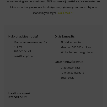
samenwerking met reclamebureau TRN kunnen wij creatief met je meedenken en
laten we indien gewenst ook het design van je giveaways aansluiten bij jouw
marketingcampagne.
Lees meer >
Hulp of advies nodig?
Dit is Limegifts
Klantenservice maandag t/m
Altijd direct contact
vrijdag
Meer dan 500.000 artikelen
076 501 55 73
Wij hebben een design team!
info@limegifts.nl
Onze nieuwsbrieven
Gratis downloads
Tutorials & Inspiratie
Super deals!
Heeft u vragen?
076 501 55 73