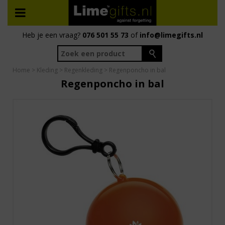
Heb je een vraag?
076 501 55 73
of
info@limegifts.nl
Home
>
Kleding
>
Regenkleding
> Regenponcho in bal
Regenponcho in bal