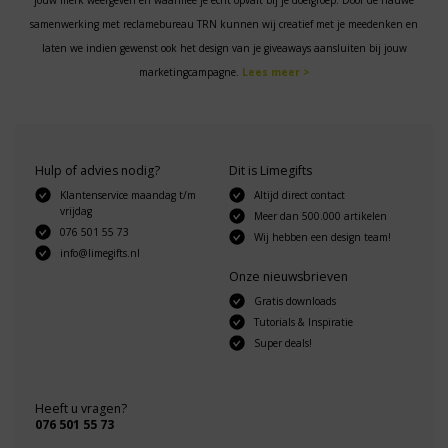
jouw merk weergeven en waarmee je écht opvalt bij je doelgroep. Door de nauwe
samenwerking met reclamebureau TRN kunnen wij creatief met je meedenken en
laten we indien gewenst ook het design van je giveaways aansluiten bij jouw
marketingcampagne.
Lees meer >
Hulp of advies nodig?
Dit is Limegifts
Klantenservice maandag t/m
Altijd direct contact
vrijdag
Meer dan 500.000 artikelen
076 501 55 73
Wij hebben een design team!
info@limegifts.nl
Onze nieuwsbrieven
Gratis downloads
Tutorials & Inspiratie
Super deals!
Heeft u vragen?
076 501 55 73