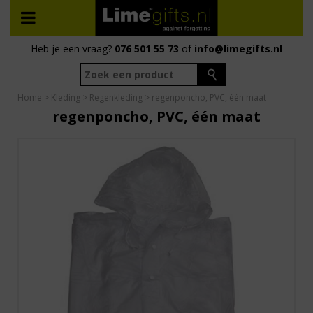
Heb je een vraag?
076 501 55 73
of
info@limegifts.nl
Home
>
Kleding
>
Regenkleding
> regenponcho, PVC, één maat
regenponcho, PVC, één maat