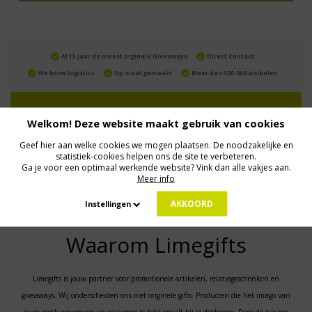
Al 15 jaar de meest orginele Giveaways
Direct Contact
We know logistics
Op maat gemaakt
Meer dan 500.000 artikelen
MELD JE AAN VOOR ONZE NIEUWSBRIEF
Welkom! Deze website maakt gebruik van cookies
Profiteer van deals en een dosis inspiratie!
Geef hier aan welke cookies we mogen plaatsen. De noodzakelijke en
statistiek-cookies helpen ons de site te verbeteren.
Ga je voor een optimaal werkende website? Vink dan alle vakjes aan.
Meer info
Geen zorgen: we gaan veilig met je gegevens om. Dat lees je in ons
Privacybeleid
.
AKKOORD
Instellingen
Waarom Limegifts
Limegifts is jouw partner voor promotionele artikelen, relatiegeschenken en
giveaways. Wij onderscheiden ons met originele gifts. Producten die het imago van