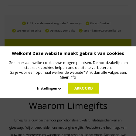
Al 15 jaar de meest orginele Giveaways
Direct Contact
We know logistics
Op maat gemaakt
Meer dan 500.000 artikelen
MELD JE AAN VOOR ONZE NIEUWSBRIEF
Welkom! Deze website maakt gebruik van cookies
Profiteer van deals en een dosis inspiratie!
Geef hier aan welke cookies we mogen plaatsen. De noodzakelijke en
statistiek-cookies helpen ons de site te verbeteren.
Ga je voor een optimaal werkende website? Vink dan alle vakjes aan.
Meer info
Geen zorgen: we gaan veilig met je gegevens om. Dat lees je in ons
Privacybeleid
.
AKKOORD
Instellingen
Waarom Limegifts
Limegifts is jouw partner voor promotionele artikelen, relatiegeschenken en
giveaways. Wij onderscheiden ons met originele gifts. Producten die het imago van
jouw merk weergeven en waarmee je écht opvalt bij je doelgroep. Door de nauwe