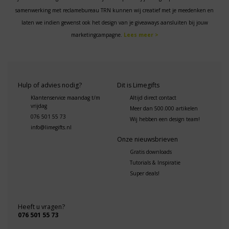
samenwerking met reclamebureau TRN kunnen wij creatief met je meedenken en
laten we indien gewenst ook het design van je giveaways aansluiten bij jouw
marketingcampagne.
Lees meer >
Hulp of advies nodig?
Dit is Limegifts
Klantenservice maandag t/m
Altijd direct contact
vrijdag
Meer dan 500.000 artikelen
076 501 55 73
Wij hebben een design team!
info@limegifts.nl
Onze nieuwsbrieven
Gratis downloads
Tutorials & Inspiratie
Super deals!
Heeft u vragen?
076 501 55 73