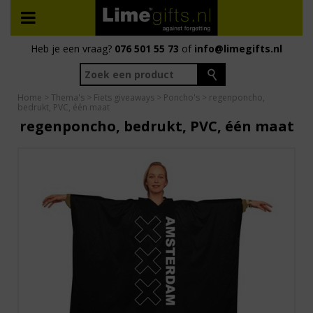
Heb je een vraag?
076 501 55 73
of
info@limegifts.nl
Home
>
Thema's
>
Fiets giveaways
>
Poncho's
> regenponcho,
bedrukt, PVC, één maat
regenponcho, bedrukt, PVC, één maat