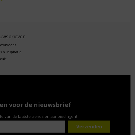
euwsbrieven
downloads
s & Inspiratie
eals!
n voor de nieuwsbrief
gte van de laatste trends en aanbiedingen!