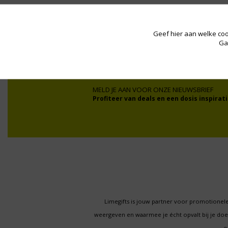
Geef hier aan welke coo
Wij werken onder andere voor:
Ga
MELD JE AAN VOOR ONZE NIEUWSBRIEF
Profiteer van deals en een dosis inspirati
Limegifts is jouw partner voor promotionele
weergeven en waarmee je écht opvalt bij je d
o