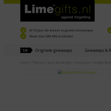
Al 15 jaar de meest orginele Giveaways
Meer dan 500.000 artikelen
Originele giveaways
Giveaways & 
Home
>
Thema's
>
Sport & bewegen
>
Oordopjes
> Budget Blas