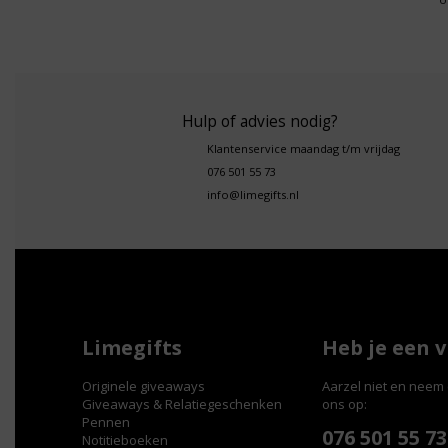
Hulp of advies nodig?
Klantenservice maandag t/m vrijdag
076 501 55 73
info@limegifts.nl
Limegifts
Heb je een 
Originele giveaways
Aarzel niet en neem 
Giveaways & Relatiegeschenken
ons op:
Pennen
076 501 55 73
Notitieboeken