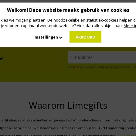
Welkom! Deze website maakt gebruik van cookies
kies we mogen plaatsen. De noodzakelijke en statistiek-cookies helpen on
 je voor een optimaal werkende website? Vink dan alle vakjes aan.
Meer i
AKKOORD
Instellingen
e!
Geen zorgen: we gaan veilig met je gegevens om. Da
Waarom Limegifts
 artikelen, relatiegeschenken en giveaways. Wij onderscheiden ons met originele 
oelgroep. Door de nauwe samenwerking met reclamebureau TRN kunnen wij creatie
ok het design van je giveaways aansluiten bij jouw marketingcampagne.
Lees meer