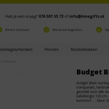
Heb je een vraag?
076 501 55 73
of
info@limegifts.nl
Direct Contact
We know logistics
Op
Relatiegeschenken
Pennen
Notitieboeken
t oordopjes
Budget B
Budget Blast oordop
transparant, herbrui
geschikt voor alle 
kabellengte 120 cm. 
kunststof. . - Kleur: 