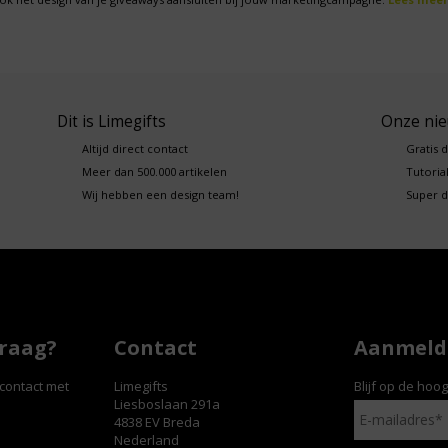
Dit is Limegifts
Onze ni
Altijd direct contact
Gratis 
Meer dan 500.000 artikelen
Tutorial
Wij hebben een design team!
Super d
vraag?
Contact
Aanmelde
contact met
Limegifts
Blijf op de hoo
Liesboslaan 291a
4838 EV Breda
Nederland