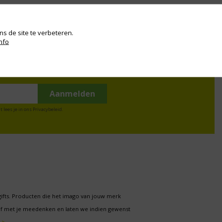
s de site te verbeteren.
nfo
t lees je in ons
Privacybeleid
.
gifts. Producten die het imago van jouw merk
f met je meedenken en laten we indien gewenst
 >