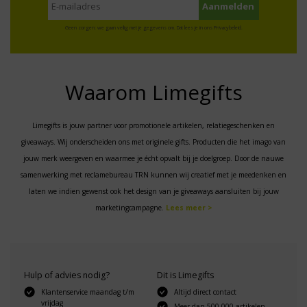
Geen zorgen: we gaan veilig met je gegevens om. Dat lees je in ons
Privacybeleid
.
Waarom Limegifts
Limegifts is jouw partner voor promotionele artikelen, relatiegeschenken en
giveaways. Wij onderscheiden ons met originele gifts. Producten die het imago van
jouw merk weergeven en waarmee je écht opvalt bij je doelgroep. Door de nauwe
samenwerking met reclamebureau TRN kunnen wij creatief met je meedenken en
laten we indien gewenst ook het design van je giveaways aansluiten bij jouw
marketingcampagne.
Lees meer >
Hulp of advies nodig?
Dit is Limegifts
Klantenservice maandag t/m
Altijd direct contact
vrijdag
Meer dan 500.000 artikelen