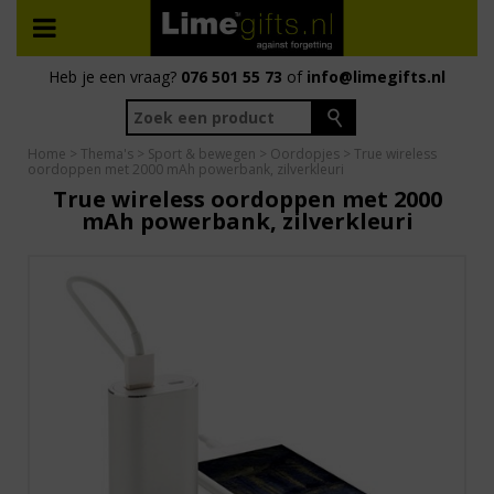
Heb je een vraag?
076 501 55 73
of
info@limegifts.nl
Home
>
Thema's
>
Sport & bewegen
>
Oordopjes
> True wireless
oordoppen met 2000 mAh powerbank, zilverkleuri
True wireless oordoppen met 2000
mAh powerbank, zilverkleuri