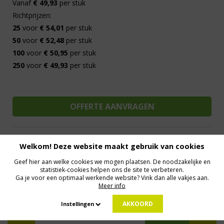
Vanaf
€ 49,93
per stuk
Richtprijzen:
25
voor
€ 54,01
per stuk
50
voor
€ 52,48
per stuk
100
voor
€ 50,95
per stuk
250
voor
€ 49,93
per stuk
Welkom! Deze website maakt gebruik van cookies
Al 15 jaar de meest orginele Giveaways
Direct Contact
Geef hier aan welke cookies we mogen plaatsen. De noodzakelijke en
We know logistics
Op maat gemaakt
Meer dan 500.000 artikelen
statistiek-cookies helpen ons de site te verbeteren.
Ga je voor een optimaal werkende website? Vink dan alle vakjes aan.
Meer info
MELD JE AAN VOOR ONZE NIEUWSBRIEF
AKKOORD
Instellingen
Profiteer van deals en een dosis inspiratie!