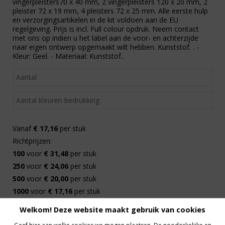
vingerpleisters70 x 40 mm, 2 vingerpleisters 120 x 20 mm, 2
pleister 72 x 19 mm, 4 pleisters 72 x 25 mm. Alle eerste hulp
en verzorgingsartikelen in de kit voldoen aan de EU
regelgeving. Prijs is incl. Full colour opdruk. Neem contact
met ons op indien u het label aan de voor- en achterzijde
naar eigen ontwerp opgemaakt wilt hebben. Kunststof. . -
Kleur: Geel. - Materiaal: Kunststof..
Vanaf
€ 17,16
per stuk
Richtprijzen:
100
voor
€ 31,48
per stuk
250
voor
€ 24,06
per stuk
500
voor
€ 20,00
per stuk
1000
voor
€ 17,16
per stuk
Welkom! Deze website maakt gebruik van cookies