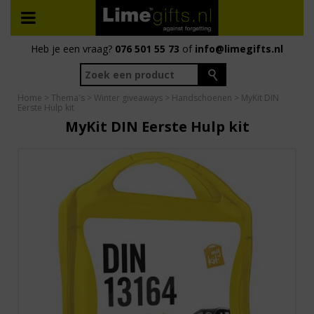
Heb je een vraag?
076 501 55 73
of
info@limegifts.nl
Home
>
Thema's
>
Winter giveaways
>
Handschoenen
> MyKit DIN
Eerste Hulp kit
MyKit DIN Eerste Hulp kit