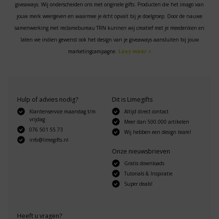
giveaways. Wij onderscheiden ons met originele gifts. Producten die het imago van
jouw merk weergeven en waarmee je écht opvalt bij je doelgroep. Door de nauwe
samenwerking met reclamebureau TRN kunnen wij creatief met je meedenken en
laten we indien gewenst ook het design van je giveaways aansluiten bij jouw
marketingcampagne.
Lees meer >
Hulp of advies nodig?
Dit is Limegifts
Klantenservice maandag t/m
Altijd direct contact
vrijdag
Meer dan 500.000 artikelen
076 501 55 73
Wij hebben een design team!
info@limegifts.nl
Onze nieuwsbrieven
Gratis downloads
Tutorials & Inspiratie
Super deals!
Heeft u vragen?