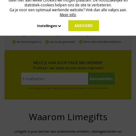
Geef hier aan welke cookies we mogen plaatsen. De noodzakelijke en
statistiek-cookies helpen ons de site te verbeteren.
Ga je voor een optimaal werkende website? Vink dan alle vakjes aan.
Meer info
AKKOORD
Instellingen
Al 15 jaar de meest orginele Giveaways
Direct Contact
We know logistics
Op maat gemaakt
Meer dan 500.000 artikelen
MELD JE AAN VOOR ONZE NIEUWSBRIEF
Profiteer van deals en een dosis inspiratie!
Geen zorgen: we gaan veilig met je gegevens om. Dat lees je in ons
Privacybeleid
.
Waarom Limegifts
Limegifts is jouw partner voor promotionele artikelen, relatiegeschenken en