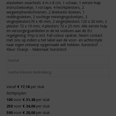
elastieken zwachtels 4 m x 8 cm, 1 schaar, 1 eerste hulp
instructieboekje, 1 rol tape, 4 hechtpleisters, 2
wegwerphandschoenen, 2 driekante doeken, 1
reddingsdeken, 2 vochtige reininigingsdoekjes, 2
vingerpleisters70 x 40 mm, 2 vingerpleisters 120 x 20 mm, 2
pleister 72 x 19 mm, 4 pleisters 72 x 25 mm. Alle eerste hulp
en verzorgingsartikelen in de kit voldoen aan de EU
regelgeving. Prijs is incl. Full colour opdruk. Neem contact
met ons op indien u het label aan de voor- en achterzijde
naar eigen ontwerp opgemaakt wilt hebben. Kunststof. . -
Kleur: Oranje. - Materiaal: Kunststof..
Vanaf
€ 17,16
per stuk
Richtprijzen:
100
voor
€ 31,48
per stuk
250
voor
€ 24,06
per stuk
500
voor
€ 20,00
per stuk