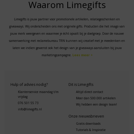
Waarom Limegifts
Limegifts is jouw partner voor promotionele artikelen, relatiegeschenken en
giveaways. Wij onderscheiden ons met originele gifts. Producten die het imago van
jouw merk weergeven en waarmee je écht opvalt bij je doelgroep. Door de nauwe
samenwerking met reclamebureau TRN kunnen wij creatief met je meedenken en
laten we indien gewenst ook het design van je giveaways aansluiten bij jouw
marketingcampagne.
Lees meer >
Hulp of advies nodig?
Dit is Limegifts
Klantenservice maandag t/m
Altijd direct contact
vrijdag
Meer dan 500.000 artikelen
076 501 55 73
Wij hebben een design team!
info@limegifts.nl
Onze nieuwsbrieven
Gratis downloads
Tutorials & Inspiratie