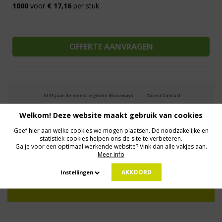
1000
voor
€ 17,16
per stuk
Al 15 jaar de meest orginele Giveaways
Direct Contact
We know logistics
Op maat gemaakt
Meer dan 500.000 artikelen
Welkom! Deze website maakt gebruik van cookies
Geef hier aan welke cookies we mogen plaatsen. De noodzakelijke en
statistiek-cookies helpen ons de site te verbeteren.
MELD JE AAN VOOR ONZE NIEUWSBRIEF
Ga je voor een optimaal werkende website? Vink dan alle vakjes aan.
Profiteer van deals en een dosis inspiratie!
Meer info
AKKOORD
Instellingen
Geen zorgen: we gaan veilig met je gegevens om. Dat lees je in ons
Privacybeleid
.