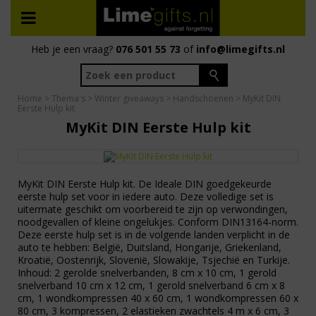
Heb je een vraag?
076 501 55 73
of
info@limegifts.nl
Home
>
Thema's
>
Winter giveaways
>
Handschoenen
> MyKit DIN
Eerste Hulp kit
MyKit DIN Eerste Hulp kit
MyKit DIN Eerste Hulp kit. De Ideale DIN goedgekeurde
eerste hulp set voor in iedere auto. Deze volledige set is
uitermate geschikt om voorbereid te zijn op verwondingen,
noodgevallen of kleine ongelukjes. Conform DIN13164-norm.
Deze eerste hulp set is in de volgende landen verplicht in de
auto te hebben: België, Duitsland, Hongarije, Griekenland,
Kroatië, Oostenrijk, Slovenië, Slowakije, Tsjechië en Turkije.
Inhoud: 2 gerolde snelverbanden, 8 cm x 10 cm, 1 gerold
snelverband 10 cm x 12 cm, 1 gerold snelverband 6 cm x 8
cm, 1 wondkompressen 40 x 60 cm, 1 wondkompressen 60 x
80 cm, 3 kompressen, 2 elastieken zwachtels 4 m x 6 cm, 3