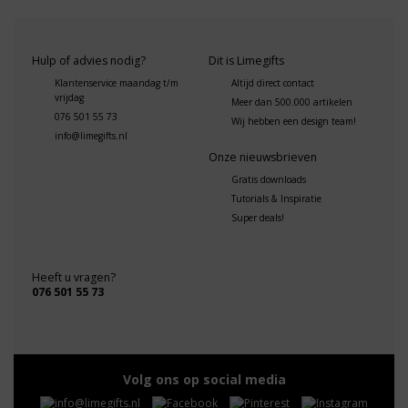
Hulp of advies nodig?
Dit is Limegifts
Klantenservice maandag t/m
Altijd direct contact
vrijdag
Meer dan 500.000 artikelen
076 501 55 73
Wij hebben een design team!
info@limegifts.nl
Onze nieuwsbrieven
Gratis downloads
Tutorials & Inspiratie
Super deals!
Heeft u vragen?
076 501 55 73
Volg ons op social media