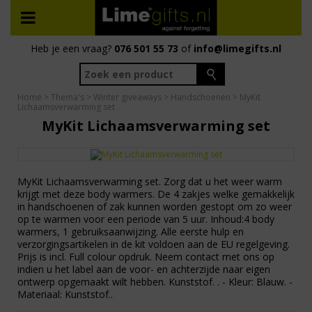
Heb je een vraag?
076 501 55 73
of
info@limegifts.nl
Home
>
Thema's
>
Winter giveaways
>
Handschoenen
> MyKit
Lichaamsverwarming set
MyKit Lichaamsverwarming set
MyKit Lichaamsverwarming set. Zorg dat u het weer warm
krijgt met deze body warmers. De 4 zakjes welke gemakkelijk
in handschoenen of zak kunnen worden gestopt om zo weer
op te warmen voor een periode van 5 uur. Inhoud:4 body
warmers, 1 gebruiksaanwijzing. Alle eerste hulp en
verzorgingsartikelen in de kit voldoen aan de EU regelgeving.
Prijs is incl. Full colour opdruk. Neem contact met ons op
indien u het label aan de voor- en achterzijde naar eigen
ontwerp opgemaakt wilt hebben. Kunststof. . - Kleur: Blauw. -
Materiaal: Kunststof..