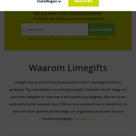
AKKOORD
Instellingen
MELD JE AAN VOOR ONZE NIEUWSBRIEF
Profiteer van deals en een dosis inspiratie!
Geen zorgen: we gaan veilig met je gegevens om. Dat lees je in ons
Privacybeleid
.
Waarom Limegifts
Limegifts is jouw partner voor promotionele artikelen, relatiegeschenken en
giveaways. Wij onderscheiden ons met originele gifts. Producten die het imago van
jouw merk weergeven en waarmee je écht opvalt bij je doelgroep. Door de nauwe
samenwerking met reclamebureau TRN kunnen wij creatief met je meedenken en
laten we indien gewenst ook het design van je giveaways aansluiten bij jouw
marketingcampagne.
Lees meer >