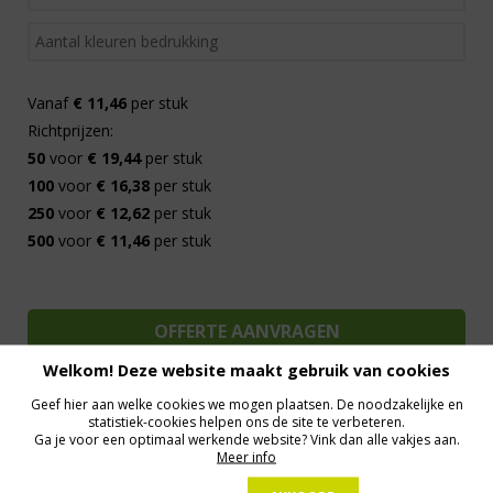
Vanaf
€ 11,46
per stuk
Richtprijzen:
50
voor
€ 19,44
per stuk
100
voor
€ 16,38
per stuk
250
voor
€ 12,62
per stuk
500
voor
€ 11,46
per stuk
Welkom! Deze website maakt gebruik van cookies
Geef hier aan welke cookies we mogen plaatsen. De noodzakelijke en
statistiek-cookies helpen ons de site te verbeteren.
Ga je voor een optimaal werkende website? Vink dan alle vakjes aan.
Al 15 jaar de meest orginele Giveaways
Direct Contact
Meer info
We know logistics
Op maat gemaakt
Meer dan 500.000 artikelen