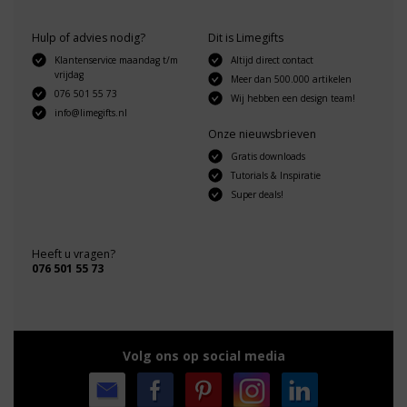
Hulp of advies nodig?
Dit is Limegifts
Klantenservice maandag t/m
Altijd direct contact
vrijdag
Meer dan 500.000 artikelen
076 501 55 73
Wij hebben een design team!
info@limegifts.nl
Onze nieuwsbrieven
Gratis downloads
Tutorials & Inspiratie
Super deals!
Heeft u vragen?
076 501 55 73
Volg ons op social media