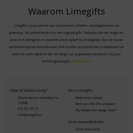
Waarom Limegifts
Limegifts is jouw partner voor promotionele artikelen, relatiegeschenken en
giveaways. Wij onderscheiden ons met originele gifts. Producten die het imago van
jouw merk weergeven en waarmee je écht opvalt bij je doelgroep. Door de nauwe
samenwerking met reclamebureau TRN kunnen wij creatief met je meedenken en
laten we indien gewenst ook het design van je giveaways aansluiten bij jouw
marketingcampagne.
Lees meer >
Hulp of advies nodig?
Dit is Limegifts
Klantenservice maandag t/m
Altijd direct contact
vrijdag
Meer dan 500.000 artikelen
076 501 55 73
Wij hebben een design team!
info@limegifts.nl
Onze nieuwsbrieven
Gratis downloads