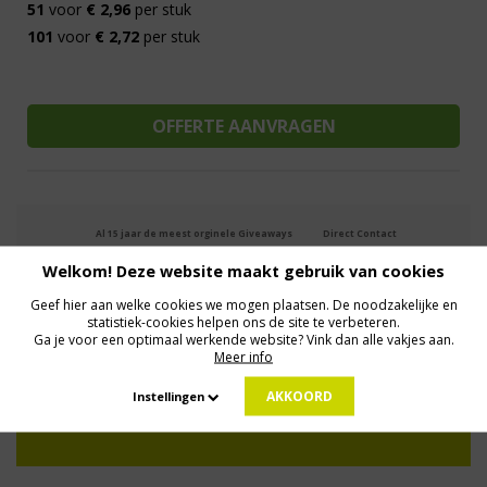
51
voor
€ 2,96
per stuk
101
voor
€ 2,72
per stuk
Al 15 jaar de meest orginele Giveaways
Direct Contact
We know logistics
Op maat gemaakt
Meer dan 500.000 artikelen
Welkom! Deze website maakt gebruik van cookies
Geef hier aan welke cookies we mogen plaatsen. De noodzakelijke en
statistiek-cookies helpen ons de site te verbeteren.
MELD JE AAN VOOR ONZE NIEUWSBRIEF
Ga je voor een optimaal werkende website? Vink dan alle vakjes aan.
Profiteer van deals en een dosis inspiratie!
Meer info
AKKOORD
Instellingen
Geen zorgen: we gaan veilig met je gegevens om. Dat lees je in ons
Privacybeleid
.