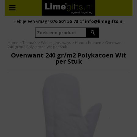
Heb je een vraag?
076 501 55 73
of
info@limegifts.nl
Home
>
Thema's
>
Winter giveaways
>
Handschoenen
> Ovenwant
240 gr/m2 Polykatoen Wit per Stuk
Ovenwant 240 gr/m2 Polykatoen Wit
per Stuk