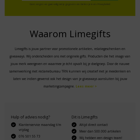
Geen zorgen: we gaan veilig met je gegevens om. Dat lees je in ons
Privacybeleid
.
Waarom Limegifts
Limegifts is jouw partner voor promotionele artikelen, relatiegeschenken en
giveaways. Wij onderscheiden ons met originele gifts. Producten die het imago van
jouw merk weergeven en waarmee je écht opvalt bij je doelgroep. Door de nauwe
samenwerking met reclamebureau TRN kunnen wij creatief met je meedenken en
laten we indien gewenst ook het design van je giveaways aansluiten bij jouw
marketingcampagne.
Lees meer >
Hulp of advies nodig?
Dit is Limegifts
Klantenservice maandag t/m
Altijd direct contact
vrijdag
Meer dan 500.000 artikelen
076 501 55 73
Wij hebben een design team!