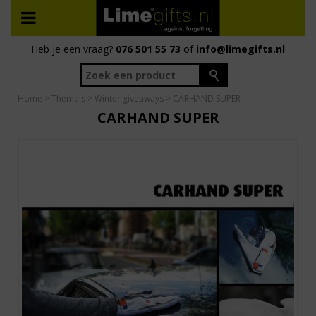
Heb je een vraag?
076 501 55 73
of
info@limegifts.nl
Home
>
Thema's
>
Winter giveaways
> CARHAND SUPER
CARHAND SUPER