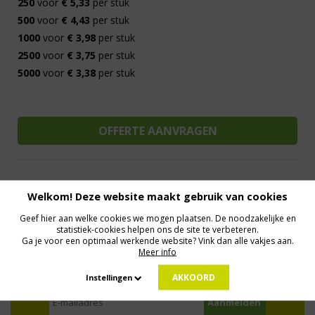
250
voor
€ 5,33
per stuk
500
voor
€ 4,43
per stuk
1000
voor
€ 3,98
per stuk
2500
voor
€ 3,75
per stuk
5000
voor
€ 3,38
per stuk
Welkom! Deze website maakt gebruik van cookies
Al 15 jaar de meest orginele Giveaways
Direct Contact
Geef hier aan welke cookies we mogen plaatsen. De noodzakelijke en
We know logistics
Op maat gemaakt
Meer dan 500.000 artikelen
statistiek-cookies helpen ons de site te verbeteren.
Ga je voor een optimaal werkende website? Vink dan alle vakjes aan.
Meer info
MELD JE AAN VOOR ONZE NIEUWSBRIEF
AKKOORD
Instellingen
Profiteer van deals en een dosis inspiratie!