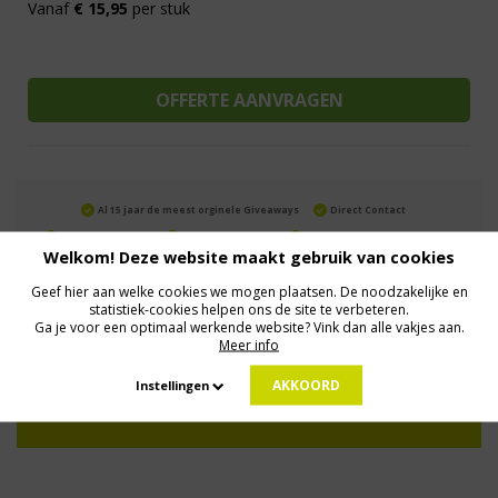
Vanaf
€ 15,95
per stuk
Al 15 jaar de meest orginele Giveaways
Direct Contact
We know logistics
Op maat gemaakt
Meer dan 500.000 artikelen
Welkom! Deze website maakt gebruik van cookies
Geef hier aan welke cookies we mogen plaatsen. De noodzakelijke en
statistiek-cookies helpen ons de site te verbeteren.
MELD JE AAN VOOR ONZE NIEUWSBRIEF
Ga je voor een optimaal werkende website? Vink dan alle vakjes aan.
Profiteer van deals en een dosis inspiratie!
Meer info
AKKOORD
Instellingen
Geen zorgen: we gaan veilig met je gegevens om. Dat lees je in ons
Privacybeleid
.