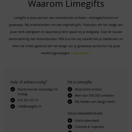
Waarom Limegifts
Limegifts is jouw partner voor promotionele artikelen, relatiegeschenken en
giveaways. Wij onderscheiden ons met originele gifts. Producten die het imago van
jouw merk weergeven en waarmee je écht opvalt bij je doelgroep. Door de nauwe
samenwerking met reclamebureau TRN kunnen wij creatief met je meedenken en
laten we indien gewenst ook het design van je giveaways aansluiten bij jouw
marketingcampagne.
Lees meer >
Hulp of advies nodig?
Dit is Limegifts
Klantenservice maandag t/m
Altijd direct contact
vrijdag
Meer dan 500.000 artikelen
076 501 55 73
Wij hebben een design team!
info@limegifts.nl
Onze nieuwsbrieven
Gratis downloads
Tutorials & Inspiratie