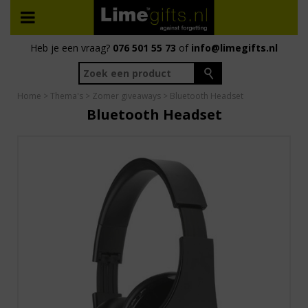
Heb je een vraag?
076 501 55 73
of
info@limegifts.nl
Home
>
Thema's
>
Zomer giveaways
> Bluetooth Headset
Bluetooth Headset