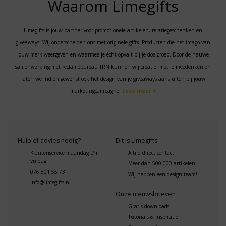
Waarom Limegifts
Limegifts is jouw partner voor promotionele artikelen, relatiegeschenken en
giveaways. Wij onderscheiden ons met originele gifts. Producten die het imago van
jouw merk weergeven en waarmee je écht opvalt bij je doelgroep. Door de nauwe
samenwerking met reclamebureau TRN kunnen wij creatief met je meedenken en
laten we indien gewenst ook het design van je giveaways aansluiten bij jouw
marketingcampagne.
Lees meer >
Hulp of advies nodig?
Dit is Limegifts
Klantenservice maandag t/m
Altijd direct contact
vrijdag
Meer dan 500.000 artikelen
076 501 55 73
Wij hebben een design team!
info@limegifts.nl
Onze nieuwsbrieven
Gratis downloads
Tutorials & Inspiratie