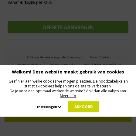
Vanaf
€ 15,95
per stuk
Al 15 jaar de meest orginele Giveaways
Direct Contact
We know logistics
Op maat gemaakt
Meer dan 500.000 artikelen
Welkom! Deze website maakt gebruik van cookies
Geef hier aan welke cookies we mogen plaatsen. De noodzakelijke en
MELD JE AAN VOOR ONZE NIEUWSBRIEF
statistiek-cookies helpen ons de site te verbeteren.
Ga je voor een optimaal werkende website? Vink dan alle vakjes aan.
Profiteer van deals en een dosis inspiratie!
Meer info
AKKOORD
Instellingen
Geen zorgen: we gaan veilig met je gegevens om. Dat lees je in ons
Privacybeleid
.