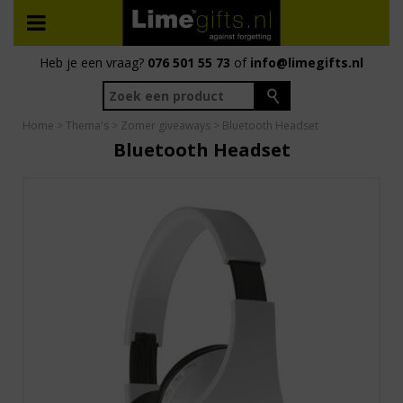
Heb je een vraag?
076 501 55 73
of
info@limegifts.nl
Home
>
Thema's
>
Zomer giveaways
> Bluetooth Headset
Bluetooth Headset