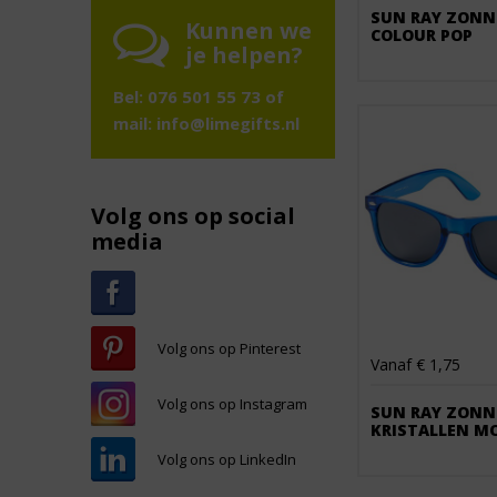
SUN RAY ZONNE
Kunnen we
COLOUR POP
je helpen?
Bel: 076 501 55 73 of
mail:
info@limegifts.nl
Volg ons op social
media
Volg ons op Pinterest
Vanaf € 1,75
Volg ons op Instagram
SUN RAY ZONN
KRISTALLEN M
Volg ons op LinkedIn