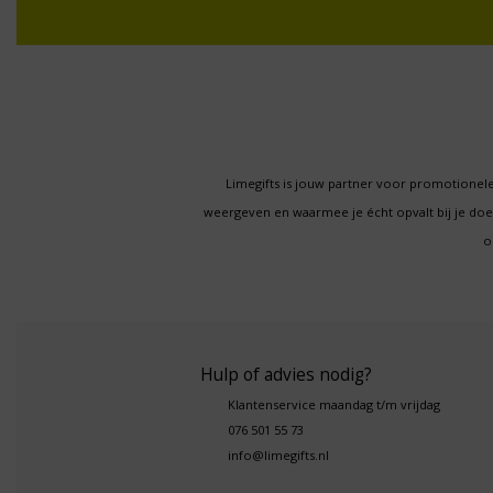
Limegifts is jouw partner voor promotionele
weergeven en waarmee je écht opvalt bij je d
o
Hulp of advies nodig?
Klantenservice maandag t/m vrijdag
076 501 55 73
info@limegifts.nl