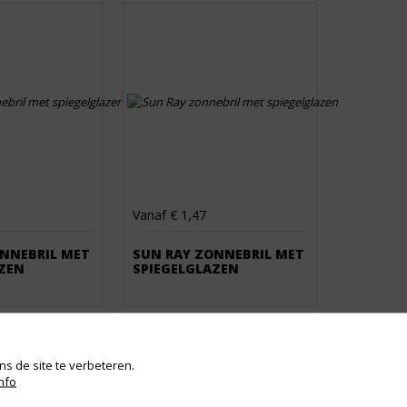
Vanaf € 1,47
NNEBRIL MET
SUN RAY ZONNEBRIL MET
ZEN
SPIEGELGLAZEN
s de site te verbeteren.
nfo