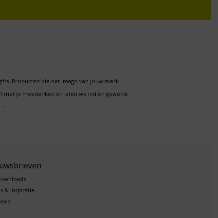
gifts. Producten die het imago van jouw merk
f met je meedenken en laten we indien gewenst
 >
euwsbrieven
downloads
s & Inspiratie
eals!