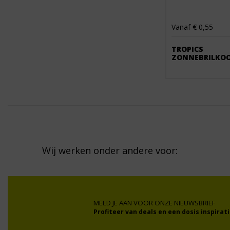
Vanaf € 0,55
TROPICS
ZONNEBRILKO
Wij werken onder andere voor:
MELD JE AAN VOOR ONZE NIEUWSBRIEF
Profiteer van deals en een dosis inspirati