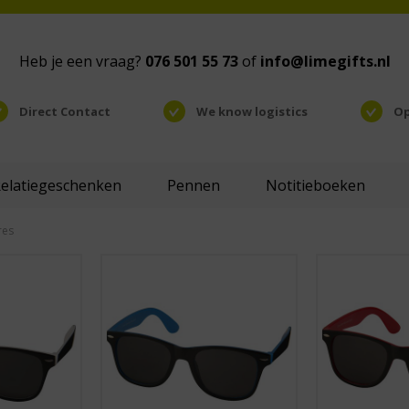
Heb je een vraag?
076 501 55 73
of
info@limegifts.nl
Direct Contact
We know logistics
Op
Relatiegeschenken
Pennen
Notitieboeken
res