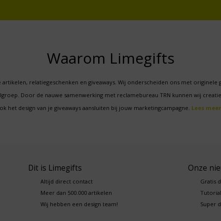
Waarom Limegifts
 artikelen, relatiegeschenken en giveaways. Wij onderscheiden ons met originele 
oelgroep. Door de nauwe samenwerking met reclamebureau TRN kunnen wij creatie
ok het design van je giveaways aansluiten bij jouw marketingcampagne.
Lees meer
Dit is Limegifts
Onze ni
Altijd direct contact
Gratis 
Meer dan 500.000 artikelen
Tutorial
Wij hebben een design team!
Super d