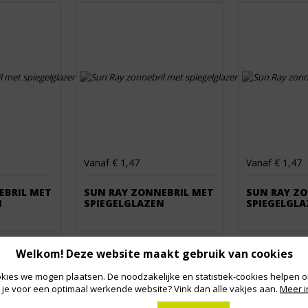
Vanaf € 1,47
Vanaf € 1,47
EBRIL MET
SUN RAY ZONNEBRIL MET
SUN RAY ZO
N
SPIEGELGLAZEN
SPIEGELGLA
Welkom! Deze website maakt gebruik van cookies
kies we mogen plaatsen. De noodzakelijke en statistiek-cookies helpen on
 je voor een optimaal werkende website? Vink dan alle vakjes aan.
Meer i