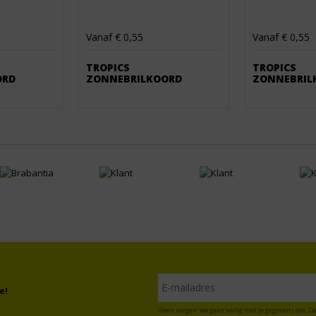
Vanaf € 0,55
Vanaf € 0,55
TROPICS
TROPICS
ORD
ZONNEBRILKOORD
ZONNEBRIL
e!
Geen zorgen: we gaan veilig met je gegevens om. Da