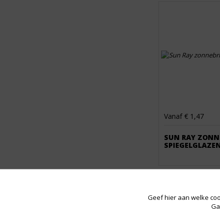
Vanaf € 1,47
SUN RAY ZONN
SPIEGELGLAZE
Geef hier aan welke coo
Ga