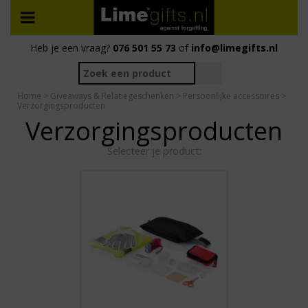
Heb je een vraag?
076 501 55 73
of
info@limegifts.nl
Home
>
Giveaways & Relatiegeschenken
>
Persoonlijke accessoires
>
Verzorgingsproducten
Verzorgingsproducten
Selecteer je product: