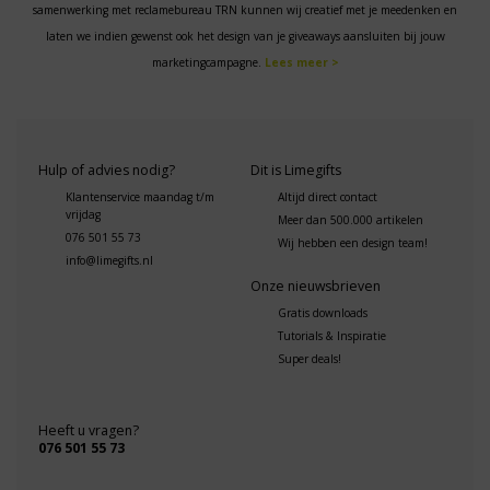
samenwerking met reclamebureau TRN kunnen wij creatief met je meedenken en
laten we indien gewenst ook het design van je giveaways aansluiten bij jouw
marketingcampagne.
Lees meer >
Hulp of advies nodig?
Dit is Limegifts
Klantenservice maandag t/m
Altijd direct contact
vrijdag
Meer dan 500.000 artikelen
076 501 55 73
Wij hebben een design team!
info@limegifts.nl
Onze nieuwsbrieven
Gratis downloads
Tutorials & Inspiratie
Super deals!
Heeft u vragen?
076 501 55 73