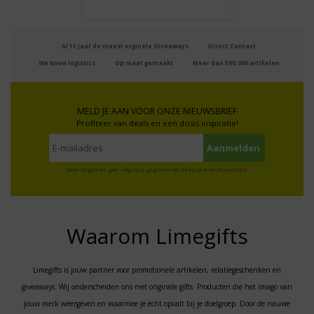
Al 15 jaar de meest orginele Giveaways
Direct Contact
We know logistics
Op maat gemaakt
Meer dan 500.000 artikelen
MELD JE AAN VOOR ONZE NIEUWSBRIEF
Profiteer van deals en een dosis inspiratie!
Geen zorgen: we gaan veilig met je gegevens om. Dat lees je in ons
Privacybeleid
.
Waarom Limegifts
Limegifts is jouw partner voor promotionele artikelen, relatiegeschenken en
giveaways. Wij onderscheiden ons met originele gifts. Producten die het imago van
jouw merk weergeven en waarmee je écht opvalt bij je doelgroep. Door de nauwe