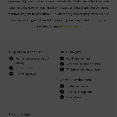
giveaways. Wij onderscheiden ons met originele gifts. Producten die het imago van
jouw merk weergeven en waarmee je écht opvalt bij je doelgroep. Door de nauwe
samenwerking met reclamebureau TRN kunnen wij creatief met je meedenken en
laten we indien gewenst ook het design van je giveaways aansluiten bij jouw
marketingcampagne.
Lees meer >
Hulp of advies nodig?
Dit is Limegifts
Klantenservice maandag t/m
Altijd direct contact
vrijdag
Meer dan 500.000 artikelen
076 501 55 73
Wij hebben een design team!
info@limegifts.nl
Onze nieuwsbrieven
Gratis downloads
Tutorials & Inspiratie
Super deals!
Heeft u vragen?