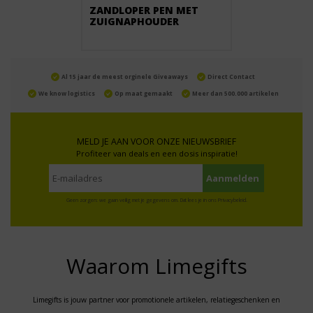
ZANDLOPER PEN MET
ZUIGNAPHOUDER
Al 15 jaar de meest orginele Giveaways
Direct Contact
We know logistics
Op maat gemaakt
Meer dan 500.000 artikelen
MELD JE AAN VOOR ONZE NIEUWSBRIEF
Profiteer van deals en een dosis inspiratie!
Geen zorgen: we gaan veilig met je gegevens om. Dat lees je in ons
Privacybeleid
.
Waarom Limegifts
Limegifts is jouw partner voor promotionele artikelen, relatiegeschenken en