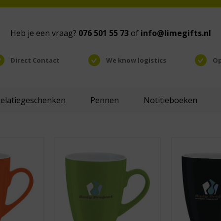
Heb je een vraag?
076 501 55 73
of
info@limegifts.nl
Direct Contact
We know logistics
Op
Relatiegeschenken
Pennen
Notitieboeken