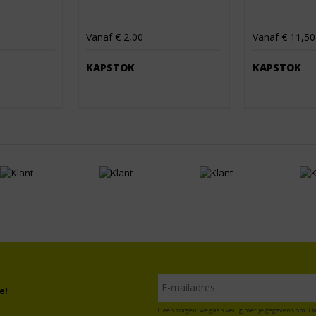
Vanaf € 2,00
Vanaf € 11,50
KAPSTOK
KAPSTOK
e!
Geen zorgen: we gaan veilig met je gegevens om. Da