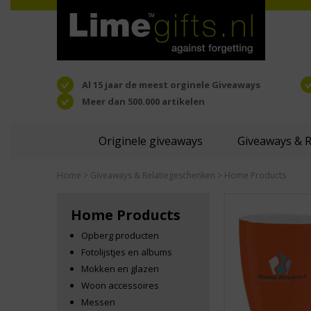
Al 15 jaar de meest orginele Giveaways
Meer dan 500.000 artikelen
Originele giveaways
Giveaways & 
Home
>
Giveaways & Relatiegeschenken
> Home Products
Home Products
Opberg producten
Fotolijstjes en albums
Mokken en glazen
Woon accessoires
Messen