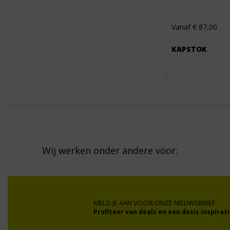
Vanaf € 87,00
KAPSTOK
Wij werken onder andere voor:
MELD JE AAN VOOR ONZE NIEUWSBRIEF
Profiteer van deals en een dosis inspirati