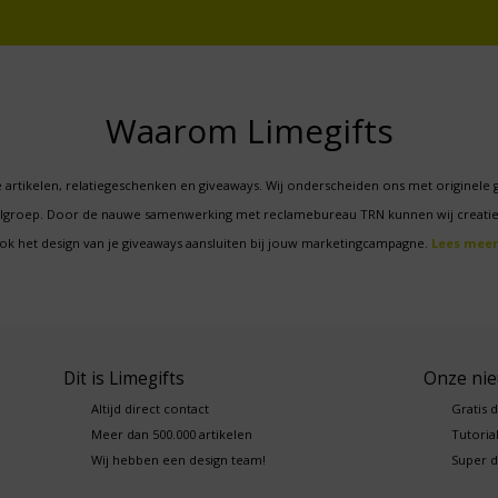
Waarom Limegifts
 artikelen, relatiegeschenken en giveaways. Wij onderscheiden ons met originele 
oelgroep. Door de nauwe samenwerking met reclamebureau TRN kunnen wij creatie
ok het design van je giveaways aansluiten bij jouw marketingcampagne.
Lees meer
Dit is Limegifts
Onze ni
Altijd direct contact
Gratis 
Meer dan 500.000 artikelen
Tutorial
Wij hebben een design team!
Super d