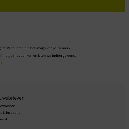
gifts. Producten die het imago van jouw merk
f met je meedenken en laten we indien gewenst
 >
euwsbrieven
downloads
s & Inspiratie
eals!