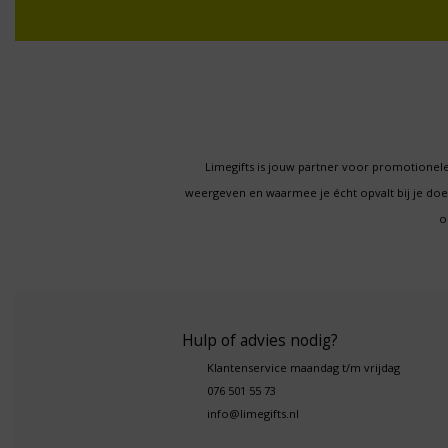
Limegifts is jouw partner voor promotionele
weergeven en waarmee je écht opvalt bij je d
o
Hulp of advies nodig?
Klantenservice maandag t/m vrijdag
076 501 55 73
info@limegifts.nl