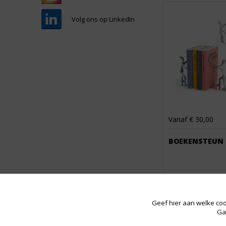
Volg ons op LinkedIn
Vanaf € 30,00
BOEKENSTEUN
Geef hier aan welke coo
Ga