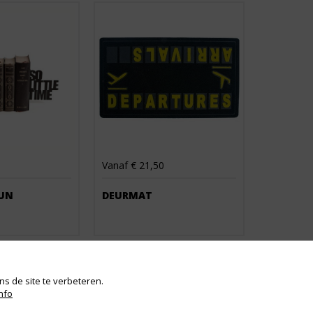
Vanaf € 21,50
UN
DEURMAT
s de site te verbeteren.
nfo