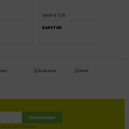
Vanaf € 7,50
KAPSTOK
t lees je in ons
Privacybeleid
.