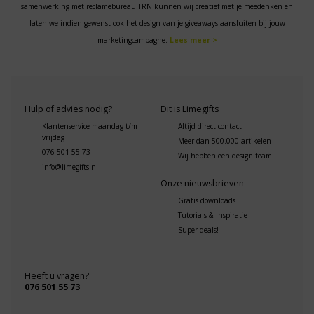
samenwerking met reclamebureau TRN kunnen wij creatief met je meedenken en
laten we indien gewenst ook het design van je giveaways aansluiten bij jouw
marketingcampagne.
Lees meer >
Hulp of advies nodig?
Dit is Limegifts
Klantenservice maandag t/m
Altijd direct contact
vrijdag
Meer dan 500.000 artikelen
076 501 55 73
Wij hebben een design team!
info@limegifts.nl
Onze nieuwsbrieven
Gratis downloads
Tutorials & Inspiratie
Super deals!
Heeft u vragen?
076 501 55 73