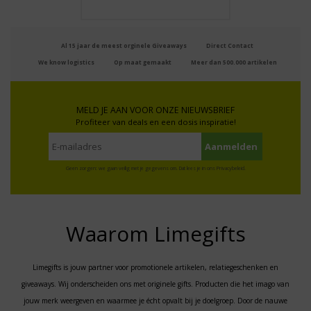
Al 15 jaar de meest orginele Giveaways
Direct Contact
We know logistics
Op maat gemaakt
Meer dan 500.000 artikelen
MELD JE AAN VOOR ONZE NIEUWSBRIEF
Profiteer van deals en een dosis inspiratie!
Geen zorgen: we gaan veilig met je gegevens om. Dat lees je in ons
Privacybeleid
.
Waarom Limegifts
Limegifts is jouw partner voor promotionele artikelen, relatiegeschenken en
giveaways. Wij onderscheiden ons met originele gifts. Producten die het imago van
jouw merk weergeven en waarmee je écht opvalt bij je doelgroep. Door de nauwe