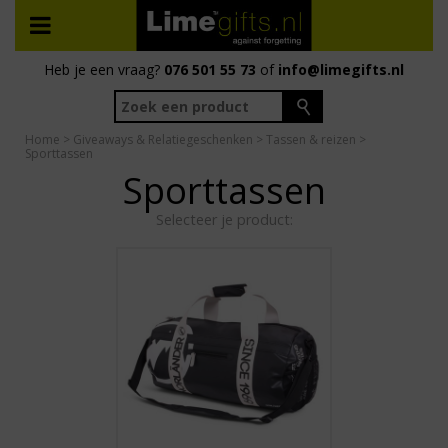
Heb je een vraag?
076 501 55 73
of
info@limegifts.nl
Home
>
Giveaways & Relatiegeschenken
>
Tassen & reizen
>
Sporttassen
Sporttassen
Selecteer je product: