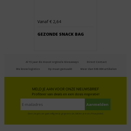
Vanaf € 2,64
GEZONDE SNACK BAG
Al 15 jaar de meest orginele Giveaways
Direct Contact
We know logistics
Op maat gemaakt
Meer dan 500.000 artikelen
MELD JE AAN VOOR ONZE NIEUWSBRIEF
Profiteer van deals en een dosis inspiratie!
Geen zorgen: we gaan veilig met je gegevens om. Dat lees je in ons
Privacybeleid
.