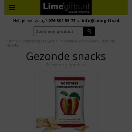
Heb je een vraag?
076 501 55 73
of
info@limegifts.nl
Home
>
Originele giveaways
>
Innovatieve giveaways
> Gezonde
snacks
Gezonde snacks
Selecteer je product: