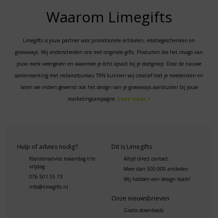
Waarom Limegifts
Limegifts is jouw partner voor promotionele artikelen, relatiegeschenken en
giveaways. Wij onderscheiden ons met originele gifts. Producten die het imago van
jouw merk weergeven en waarmee je écht opvalt bij je doelgroep. Door de nauwe
samenwerking met reclamebureau TRN kunnen wij creatief met je meedenken en
laten we indien gewenst ook het design van je giveaways aansluiten bij jouw
marketingcampagne.
Lees meer >
Hulp of advies nodig?
Dit is Limegifts
Klantenservice maandag t/m
Altijd direct contact
vrijdag
Meer dan 500.000 artikelen
076 501 55 73
Wij hebben een design team!
info@limegifts.nl
Onze nieuwsbrieven
Gratis downloads