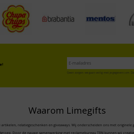
e!
Geen zorgen: we gaan veilig met je gegevens om. Da
Waarom Limegifts
 artikelen, relatiegeschenken en giveaways. Wij onderscheiden ons met originele 
oelgroep. Door de nauwe samenwerking met reclamebureau TRN kunnen wij creatie