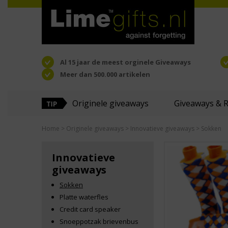
Al 15 jaar de meest orginele Giveaways
Meer dan 500.000 artikelen
Originele giveaways
Giveaways & 
Home
>
Originele giveaways
>
Innovatieve giveaways
> Sokken
Innovatieve
giveaways
Sokken
Platte waterfles
Credit card speaker
Snoeppotzak brievenbus