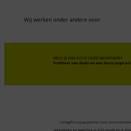
Wij werken onder andere voor:
MELD JE AAN VOOR ONZE NIEUWSBRIEF
Profiteer van deals en een dosis inspirati
Limegifts is jouw partner voor promotionele
weergeven en waarmee je écht opvalt bij je d