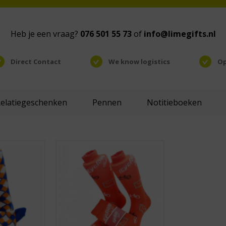
Heb je een vraag?
076 501 55 73
of
info@limegifts.nl
Direct Contact
We know logistics
Op
Relatiegeschenken
Pennen
Notitieboeken