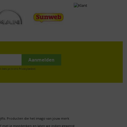
t lees je in ons
Privacybeleid
.
gifts. Producten die het imago van jouw merk
f met je meedenken en laten we indien gewenst