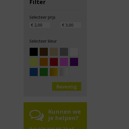
Filter
Selecteer prijs
Selecteer kleur
Kunnen we
je helpen?
Bel: 076 501 55 73 of