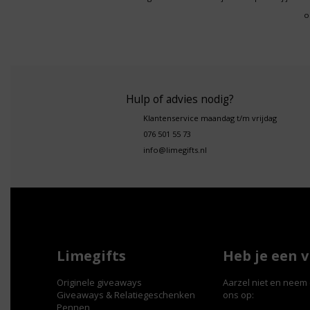
o
Hulp of advies nodig?
Klantenservice maandag t/m vrijdag
076 501 55 73
info@limegifts.nl
Limegifts
Heb je een 
Originele giveaways
Aarzel niet en neem 
Giveaways & Relatiegeschenken
ons op:
Pennen