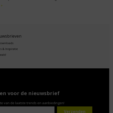
 >
euwsbrieven
downloads
s & Inspiratie
eals!
n voor de nieuwsbrief
gte van de laatste trends en aanbiedingen!