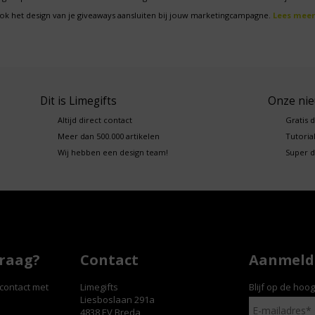
ok het design van je giveaways aansluiten bij jouw marketingcampagne.
Lees meer
Dit is Limegifts
Onze ni
Altijd direct contact
Gratis 
Meer dan 500.000 artikelen
Tutorial
Wij hebben een design team!
Super d
vraag?
Contact
Aanmelde
contact met
Limegifts
Blijf op de hoo
Liesboslaan 291a
4838 EV Breda