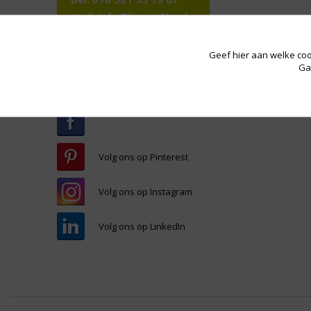
mail:
info@limegifts.nl
Geef hier aan welke coo
Ga
Volg ons op social
media
Volg ons op Pinterest
Volg ons op Instagram
Volg ons op LinkedIn