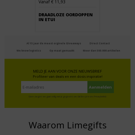
Vanaf € 11,93
DRAADLOZE OORDOPPEN
IN ETUI
Al 15 jaar de meest orginele Giveaways
Direct Contact
We know logistics
Op maat gemaakt
Meer dan 500.000 artikelen
MELD JE AAN VOOR ONZE NIEUWSBRIEF
Profiteer van deals en een dosis inspiratie!
Geen zorgen: we gaan veilig met je gegevens om. Dat lees je in ons
Privacybeleid
.
Waarom Limegifts