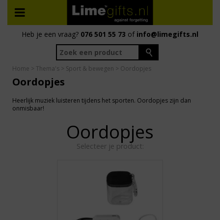
Heb je een vraag?
076 501 55 73
of
info@limegifts.nl
Home
>
Thema's
>
Sport & bewegen
> Oordopjes
Oordopjes
Heerlijk muziek luisteren tijdens het sporten. Oordopjes zijn dan
onmisbaar!
Oordopjes
Selecteer je product: