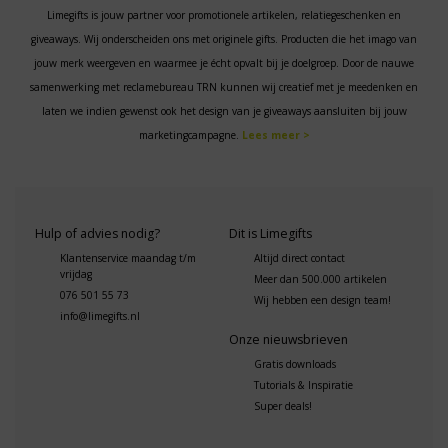
Limegifts is jouw partner voor promotionele artikelen, relatiegeschenken en
giveaways. Wij onderscheiden ons met originele gifts. Producten die het imago van
jouw merk weergeven en waarmee je écht opvalt bij je doelgroep. Door de nauwe
samenwerking met reclamebureau TRN kunnen wij creatief met je meedenken en
laten we indien gewenst ook het design van je giveaways aansluiten bij jouw
marketingcampagne.
Lees meer >
Hulp of advies nodig?
Dit is Limegifts
Klantenservice maandag t/m
Altijd direct contact
vrijdag
Meer dan 500.000 artikelen
076 501 55 73
Wij hebben een design team!
info@limegifts.nl
Onze nieuwsbrieven
Gratis downloads
Tutorials & Inspiratie
Super deals!