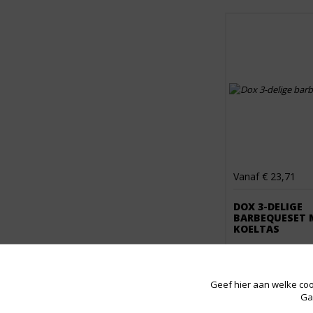
Vanaf € 23,71
DOX 3-DELIGE
BARBEQUESET 
KOELTAS
Geef hier aan welke coo
Ga