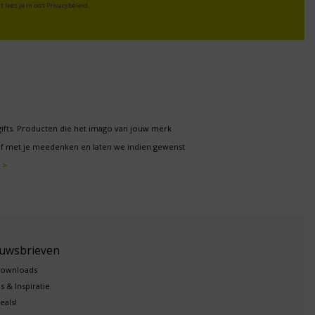
t lees je in ons
Privacybeleid
.
gifts. Producten die het imago van jouw merk
f met je meedenken en laten we indien gewenst
 >
euwsbrieven
downloads
s & Inspiratie
eals!