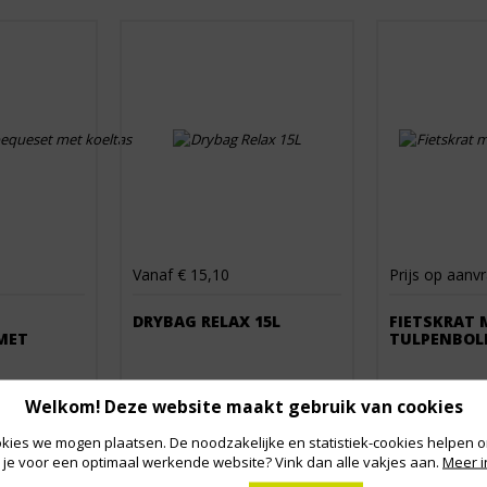
Vanaf € 15,10
Prijs op aanv
DRYBAG RELAX 15L
FIETSKRAT 
MET
TULPENBOL
Welkom! Deze website maakt gebruik van cookies
kies we mogen plaatsen. De noodzakelijke en statistiek-cookies helpen on
 je voor een optimaal werkende website? Vink dan alle vakjes aan.
Meer i