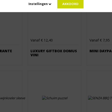
AKKOORD
Instellingen
Vanaf € 12,40
Vanaf € 7,95
ARANTE
LUXURY GIFTBOX DOMUS
MINI DAYPAC
VINI