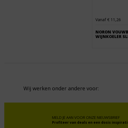
Vanaf € 11,26
NORON VOUWB
WIJNKOELER SL
Wij werken onder andere voor:
MELD JE AAN VOOR ONZE NIEUWSBRIEF
Profiteer van deals en een dosis inspirati