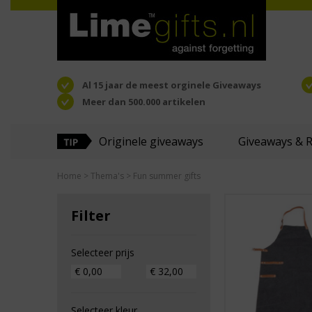
Al 15 jaar de meest orginele Giveaways
Meer dan 500.000 artikelen
Originele giveaways
Giveaways & 
Home
>
Thema's
> Fun summer gifts
Filter
Selecteer prijs
Selecteer kleur