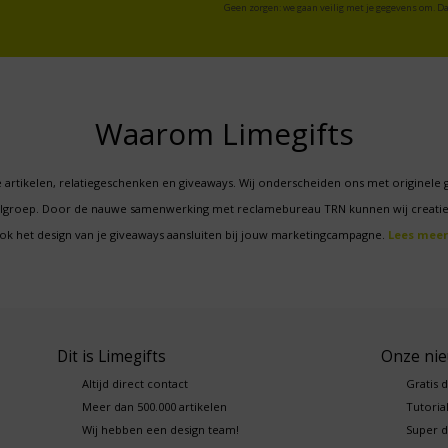
Geen zorgen: we gaan veilig met je gegevens om. Da
Waarom Limegifts
 artikelen, relatiegeschenken en giveaways. Wij onderscheiden ons met originele 
oelgroep. Door de nauwe samenwerking met reclamebureau TRN kunnen wij creatie
ok het design van je giveaways aansluiten bij jouw marketingcampagne.
Lees meer
Dit is Limegifts
Onze ni
Altijd direct contact
Gratis 
Meer dan 500.000 artikelen
Tutorial
Wij hebben een design team!
Super d