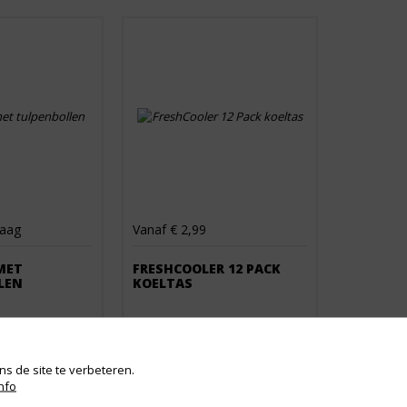
raag
Vanaf € 2,99
MET
FRESHCOOLER 12 PACK
LEN
KOELTAS
s de site te verbeteren.
nfo