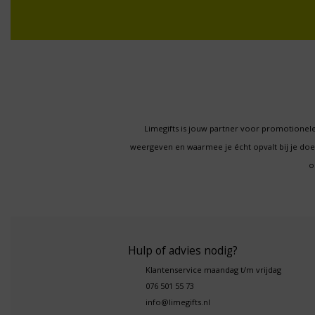
Limegifts is jouw partner voor promotionele
weergeven en waarmee je écht opvalt bij je d
o
Hulp of advies nodig?
Klantenservice maandag t/m vrijdag
076 501 55 73
info@limegifts.nl