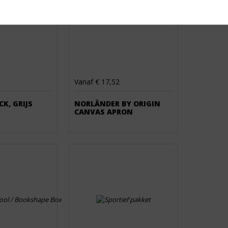
Vanaf € 17,52
K, GRIJS
NORLÄNDER BY ORIGIN
CANVAS APRON