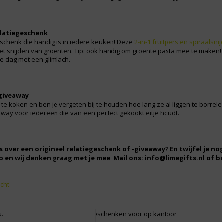
elatiegeschenk
eschenk die handig is in iedere keuken! Deze
2-in-1 fruitpers en spiraalsni
et snijden van groenten. Tip: ook handig om groente pasta mee te make
e dag met een glimlach.
giveaway
te koken en ben je vergeten bij te houden hoe lang ze al liggen te borrel
way voor iedereen die van een perfect gekookt eitje houdt.
ies over een origineel relatiegeschenk of -giveaway? En twijfel je 
 en wij denken graag met je mee. Mail ons: info@limegifts.nl of bel
icht