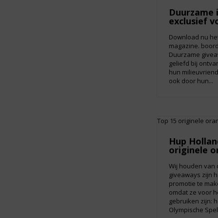
Duurzame i
exclusief v
Download nu het
magazine. boorde
Duurzame giveaw
geliefd bij ontva
hun milieuvrien
ook door hun...
Hup Hollan
originele 
Wij houden van 
giveaways zijn h
promotie te mak
omdat ze voor h
gebruiken zijn: h
Olympische Spele