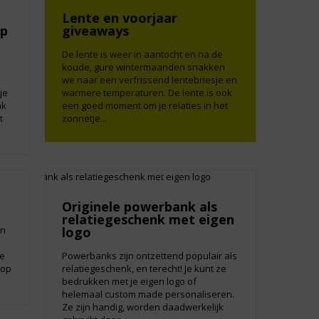
Lente en voorjaar
op
giveaways
De lente is weer in aantocht en na de
koude, gure wintermaanden snakken
we naar een verfrissend lentebriesje en
je
warmere temperaturen. De lente is ook
nk
een goed moment om je relaties in het
t
zonnetje...
Originele powerbank als
relatiegeschenk met eigen
en
logo
je
Powerbanks zijn ontzettend populair als
 op
relatiegeschenk, en terecht! Je kunt ze
bedrukken met je eigen logo of
helemaal custom made personaliseren.
Ze zijn handig, worden daadwerkelijk