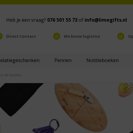
Heb je een vraag?
076 501 55 73
of
info@limegifts.nl
Direct Contact
We know logistics
Op
Relatiegeschenken
Pennen
Notitieboeken
 in de keuken