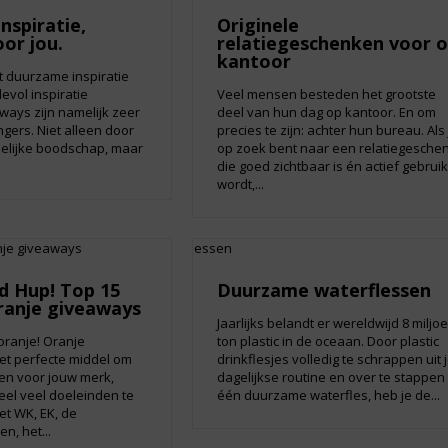
nspiratie,
Originele
oor jou.
relatiegeschenken voor 
kantoor
 duurzame inspiratie
vol inspiratie
Veel mensen besteden het grootste
ays zijn namelijk zeer
deel van hun dag op kantoor. En om
ngers. Niet alleen door
precies te zijn: achter hun bureau. Als 
delijke boodschap, maar
op zoek bent naar een relatiegesche
die goed zichtbaar is én actief gebruik
wordt,...
d Hup! Top 15
Duurzame waterflessen
oranje giveaways
Jaarlijks belandt er wereldwijd 8 miljo
oranje! Oranje
ton plastic in de oceaan. Door plastic
et perfecte middel om
drinkflesjes volledig te schrappen uit 
en voor jouw merk,
dagelijkse routine en over te stappen
eel veel doeleinden te
één duurzame waterfles, heb je de...
et WK, EK, de
n, het...