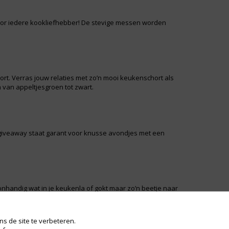
oor iedere kookliefhebber! De stevige messen worden
t. Verras jouw relaties met zo’n mooi keukenschort als
 van appeltjesgroen tot zwart.
giveaway staat garant voor knusse avondjes met een
 onhandig wat in je keukenla of gokt maar zo’n beetje naar
voorbeeld van een keuken giveaway waar je klanten uit
s de site te verbeteren.