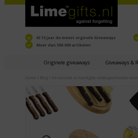
Al 15 jaar de meest orginele Giveaways
Meer dan 500.000 artikelen
Originele giveaways
Giveaways & 
Home
>
Blog
> De mooiste en handigste relatiegeschenken voor