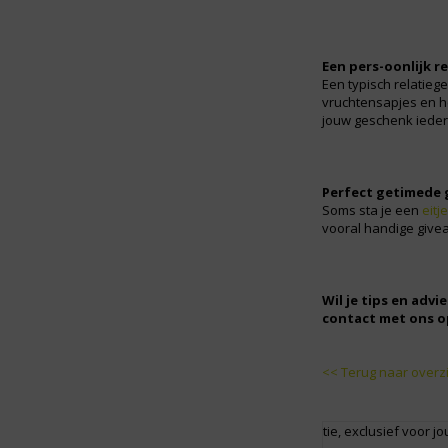
Een pers-oonlijk r
Een typisch relatieg
vruchtensapjes en h
jouw geschenk ieder
Perfect getimede 
Soms sta je een
eitje
vooral handige givea
Wil je tips en adv
contact met ons op
<< Terug naar overz