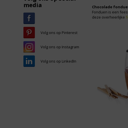
media
Chocolade fondue
Fonduen is een feest
deze overheerlijke
f
Volg ons op Pinterest
Volg ons op Instagram
Volg ons op LinkedIn