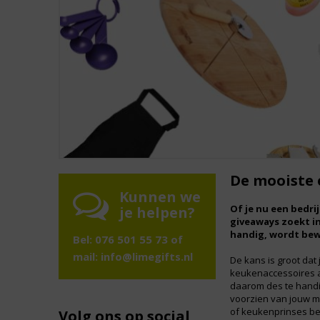
De mooiste 
Kunnen we
Of je nu een bedri
je helpen?
giveaways zoekt i
handig, wordt bew
Bel: 076 501 55 73 of
mail:
info@limegifts.nl
De kans is groot dat 
keukenaccessoires al
daarom des te handig
voorzien van jouw me
of keukenprinses be
Volg ons op social