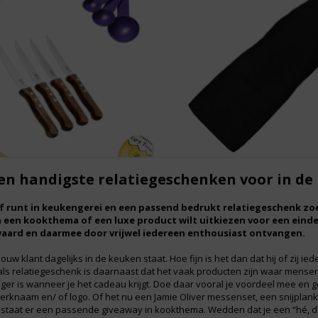
en handigste relatiegeschenken voor in de
jf runt in keukengerei en een passend bedrukt relatiegeschenk zoe
n een kookthema of een luxe product wilt uitkiezen voor een eind
aard en daarmee door vrijwel iedereen enthousiast ontvangen.
jouw klant dagelijks in de keuken staat. Hoe fijn is het dan dat hij of zij
s relatiegeschenk is daarnaast dat het vaak producten zijn waar mensen u
er is wanneer je het cadeau krijgt. Doe daar vooral je voordeel mee en 
rknaam en/ of logo. Of het nu een Jamie Oliver messenset, een snijplank, 
staat er een passende giveaway in kookthema. Wedden dat je een “hé, da