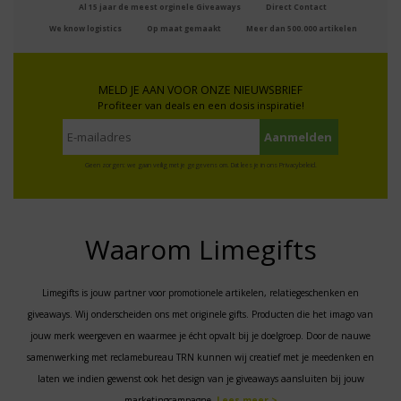
Al 15 jaar de meest orginele Giveaways
Direct Contact
We know logistics
Op maat gemaakt
Meer dan 500.000 artikelen
MELD JE AAN VOOR ONZE NIEUWSBRIEF
Profiteer van deals en een dosis inspiratie!
Geen zorgen: we gaan veilig met je gegevens om. Dat lees je in ons
Privacybeleid
.
Waarom Limegifts
Limegifts is jouw partner voor promotionele artikelen, relatiegeschenken en
giveaways. Wij onderscheiden ons met originele gifts. Producten die het imago van
jouw merk weergeven en waarmee je écht opvalt bij je doelgroep. Door de nauwe
samenwerking met reclamebureau TRN kunnen wij creatief met je meedenken en
laten we indien gewenst ook het design van je giveaways aansluiten bij jouw
marketingcampagne.
Lees meer >