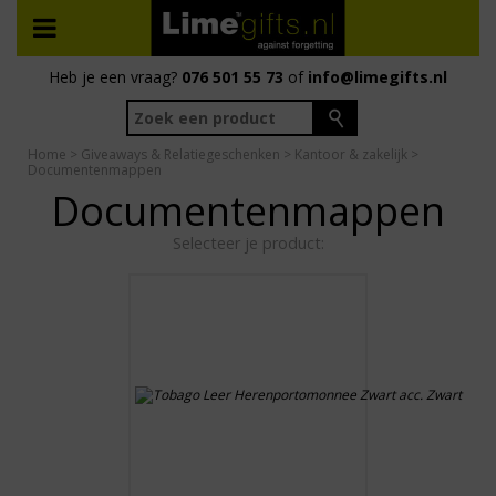
Heb je een vraag?
076 501 55 73
of
info@limegifts.nl
Home
>
Giveaways & Relatiegeschenken
>
Kantoor & zakelijk
>
Documentenmappen
Documentenmappen
Selecteer je product: