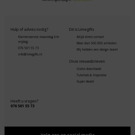
Hulp of advies nodig?
Dit is Limegifts
Klantenservice maandag t/m
Altijd direct contact
vrijdag
Meer dan 500.000 artikelen
076 501 55 73
Wij hebben een design team!
info@limegifts.nl
Onze nieuwsbrieven
Gratis downloads
Tutorials & Inspiratie
Super deals!
Heeft u vragen?
076 501 55 73
Volg ons op social media