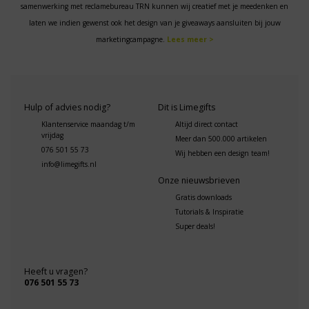
samenwerking met reclamebureau TRN kunnen wij creatief met je meedenken en
laten we indien gewenst ook het design van je giveaways aansluiten bij jouw
marketingcampagne.
Lees meer >
Hulp of advies nodig?
Dit is Limegifts
Klantenservice maandag t/m
Altijd direct contact
vrijdag
Meer dan 500.000 artikelen
076 501 55 73
Wij hebben een design team!
info@limegifts.nl
Onze nieuwsbrieven
Gratis downloads
Tutorials & Inspiratie
Super deals!
Heeft u vragen?
076 501 55 73