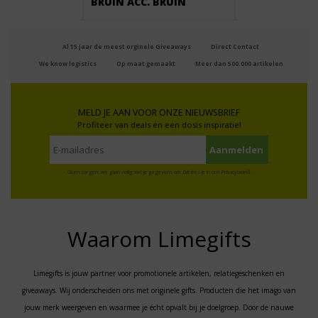
BRUIN ACC. BRUIN
Al 15 jaar de meest orginele Giveaways
Direct Contact
We know logistics
Op maat gemaakt
Meer dan 500.000 artikelen
MELD JE AAN VOOR ONZE NIEUWSBRIEF
Profiteer van deals en een dosis inspiratie!
Geen zorgen: we gaan veilig met je gegevens om. Dat lees je in ons
Privacybeleid
.
Waarom Limegifts
Limegifts is jouw partner voor promotionele artikelen, relatiegeschenken en
giveaways. Wij onderscheiden ons met originele gifts. Producten die het imago van
jouw merk weergeven en waarmee je écht opvalt bij je doelgroep. Door de nauwe