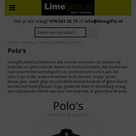
Heb je een vraag?
076 501 55 73
of
info@limegifts.nl
Home
>
Kleding
>
Textiel en kleding
> Polo's
Polo's
Limegifts levert poloshirts in alle soorten en maten. Zo leveren wij
bedrukte en geborduurde dames en heren poloshirts. We bieden een
ruim assortiment bedrijfspolo's en promotionele polo's aan. De
polo's zijn onder andere leverbaar in de kleuren: oranje, groen,
blauw, geel, zwart, grijs. De poloshirts kunnen bedrukt of geborduurd
worden met bedrijfsnaam, logo, gewenste tekst of afbeelding. Vraag
een vrijblijvende offerte aan voor een bedrukte of geborduurde polo.
Polo's
Selecteer je product: