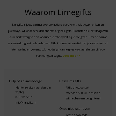
Waarom Limegifts
Limegifts is jouw partner voor promotionele artikelen, relatiegeschenken en
giveaways. Wij onderscheiden ons met originele gifts. Producten die het imago van
jouw merk weergeven en waarmee je écht opvalt bij je doelgroep. Door de nauwe
samenwerking met reclamebureau TRN kunnen wij creatief met je meedenken en
laten we indien gewenst ook het design van je giveaways aansluiten bij jouw
marketingcampagne.
Lees meer >
Hulp of advies nodig?
Dit is Limegifts
Klantenservice maandag t/m
Altijd direct contact
vrijdag
Meer dan 500.000 artikelen
076 501 55 73
Wij hebben een design team!
info@limegifts.nl
Onze nieuwsbrieven
Gratis downloads