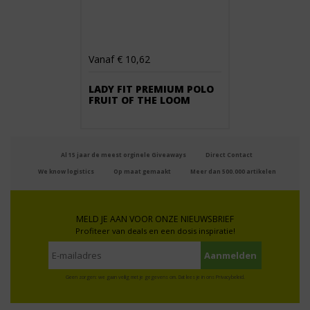
Vanaf € 10,62
LADY FIT PREMIUM POLO
FRUIT OF THE LOOM
Al 15 jaar de meest orginele Giveaways
Direct Contact
We know logistics
Op maat gemaakt
Meer dan 500.000 artikelen
MELD JE AAN VOOR ONZE NIEUWSBRIEF
Profiteer van deals en een dosis inspiratie!
Geen zorgen: we gaan veilig met je gegevens om. Dat lees je in ons
Privacybeleid
.