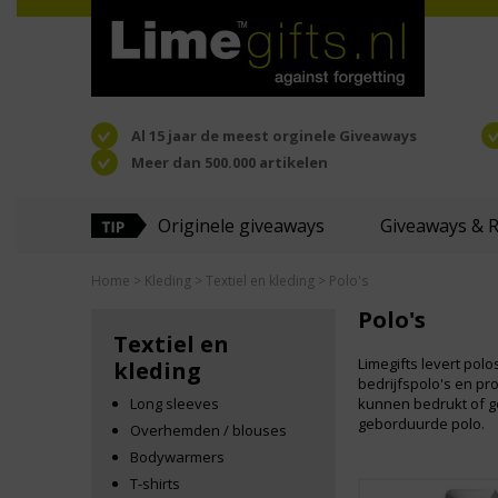
Al 15 jaar de meest orginele Giveaways
Meer dan 500.000 artikelen
Originele giveaways
Giveaways & 
Home
>
Kleding
>
Textiel en kleding
> Polo's
Polo's
Textiel en
Limegifts levert pol
kleding
bedrijfspolo's en pro
Long sleeves
kunnen bedrukt of ge
geborduurde polo.
Overhemden / blouses
Bodywarmers
T-shirts