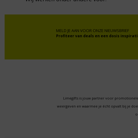
MELD JE AAN VOOR ONZE NIEUWSBRIEF
Profiteer van deals en een dosis inspirati
Limegifts is jouw partner voor promotionele
weergeven en waarmee je écht opvalt bij je d
o