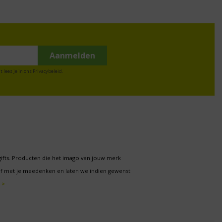
t lees je in ons
Privacybeleid
.
gifts. Producten die het imago van jouw merk
f met je meedenken en laten we indien gewenst
 >