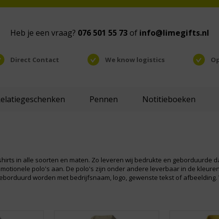
Heb je een vraag?
076 501 55 73
of
info@limegifts.nl
Direct Contact
We know logistics
Op
Relatiegeschenken
Pennen
Notitieboeken
oshirts in alle soorten en maten. Zo leveren wij bedrukte en geborduurde
motionele polo's aan. De polo's zijn onder andere leverbaar in de kleuren: 
borduurd worden met bedrijfsnaam, logo, gewenste tekst of afbeelding. V