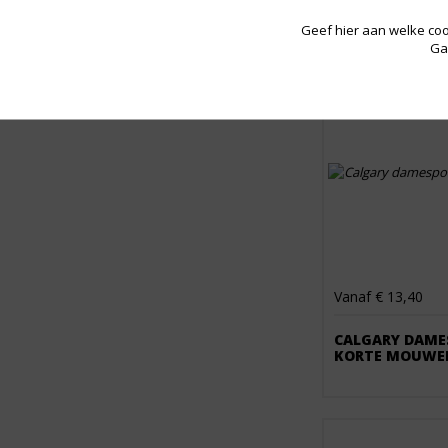
Geef hier aan welke coo
Ga
Vanaf € 13,40
CALGARY DAME
KORTE MOUWE