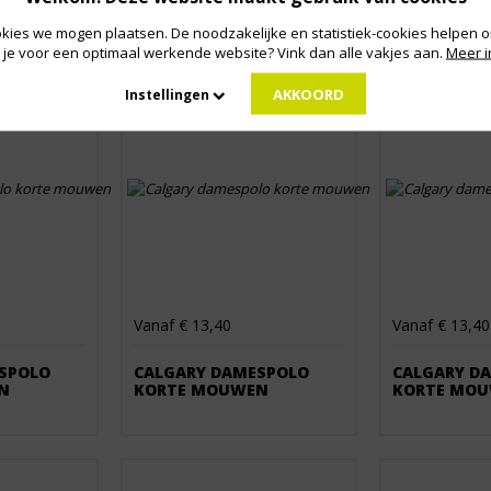
kies we mogen plaatsen. De noodzakelijke en statistiek-cookies helpen on
 je voor een optimaal werkende website? Vink dan alle vakjes aan.
Meer i
AKKOORD
Instellingen
Vanaf € 13,40
Vanaf € 13,40
SPOLO
CALGARY DAMESPOLO
CALGARY D
N
KORTE MOUWEN
KORTE MO