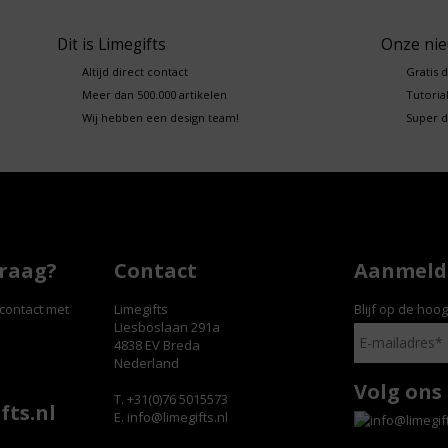
Dit is Limegifts
Onze ni
Altijd direct contact
Gratis 
Meer dan 500.000 artikelen
Tutorial
Wij hebben een design team!
Super d
vraag?
Contact
Aanmelde
contact met
Limegifts
Blijf op de hoo
Liesboslaan 291a
4838 EV Breda
Nederland
Volg ons
T. +31(0)76 5015573
fts.nl
E.
info@limegifts.nl