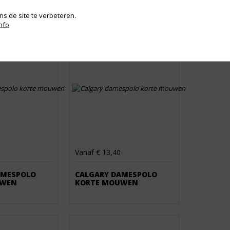
s de site te verbeteren.
nfo
Vanaf € 13,40
AMESPOLO
CALGARY DAMESPOLO
UWEN
KORTE MOUWEN