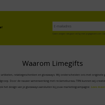
e!
Geen zorgen: we gaan veilig met je gegevens om. Da
Waarom Limegifts
 artikelen, relatiegeschenken en giveaways. Wij onderscheiden ons met originele 
oelgroep. Door de nauwe samenwerking met reclamebureau TRN kunnen wij creatie
ok het design van je giveaways aansluiten bij jouw marketingcampagne.
Lees meer