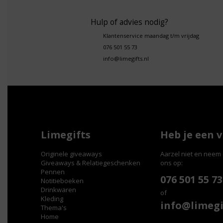
Hulp of advies nodig?
Klantenservice maandag t/m vrijdag
076 501 55 73
info@limegifts.nl
Limegifts
Heb je een 
Originele giveaways
Aarzel niet en neem 
Giveaways & Relatiegeschenken
ons op:
Pennen
076 501 55 73
Notitieboeken
Drinkwaren
of
Kleding
info@limegi
Thema's
Home