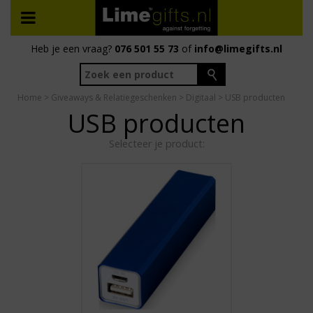
Heb je een vraag?
076 501 55 73
of
info@limegifts.nl
Home
>
Giveaways & Relatiegeschenken
>
Digitaal
> USB producten
USB producten
Selecteer je product: