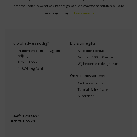
laten we indien gewenst ook het design van je giveaways aansluiten bij jouw
marketingcampagne.
Lees meer >
Hulp of advies nodig?
Dit is Limegifts
Klantenservice maandag t/m
Altijd direct contact
vrijdag
Meer dan 500.000 artikelen
076 501 55 73
Wij hebben een design team!
info@limegifts.nl
Onze nieuwsbrieven
Gratis downloads
Tutorials & Inspiratie
Super deals!
Heeft u vragen?
076 501 55 73