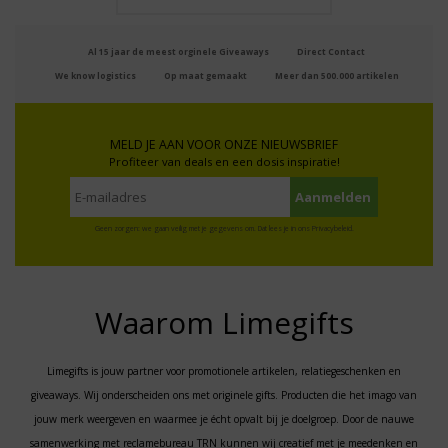
Al 15 jaar de meest orginele Giveaways
Direct Contact
We know logistics
Op maat gemaakt
Meer dan 500.000 artikelen
MELD JE AAN VOOR ONZE NIEUWSBRIEF
Profiteer van deals en een dosis inspiratie!
Geen zorgen: we gaan veilig met je gegevens om. Dat lees je in ons
Privacybeleid
.
Waarom Limegifts
Limegifts is jouw partner voor promotionele artikelen, relatiegeschenken en
giveaways. Wij onderscheiden ons met originele gifts. Producten die het imago van
jouw merk weergeven en waarmee je écht opvalt bij je doelgroep. Door de nauwe
samenwerking met reclamebureau TRN kunnen wij creatief met je meedenken en