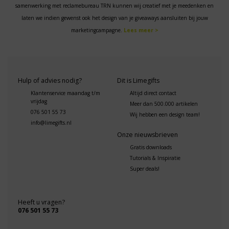
samenwerking met reclamebureau TRN kunnen wij creatief met je meedenken en
laten we indien gewenst ook het design van je giveaways aansluiten bij jouw
marketingcampagne.
Lees meer >
Hulp of advies nodig?
Dit is Limegifts
Klantenservice maandag t/m
Altijd direct contact
vrijdag
Meer dan 500.000 artikelen
076 501 55 73
Wij hebben een design team!
info@limegifts.nl
Onze nieuwsbrieven
Gratis downloads
Tutorials & Inspiratie
Super deals!
Heeft u vragen?
076 501 55 73