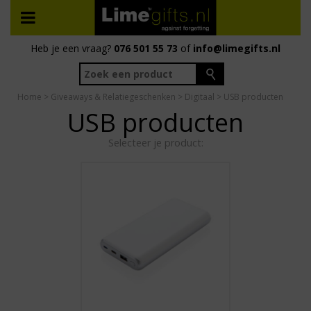
Heb je een vraag?
076 501 55 73
of
info@limegifts.nl
Home
>
Giveaways & Relatiegeschenken
>
Digitaal
> USB producten
USB producten
Selecteer je product: