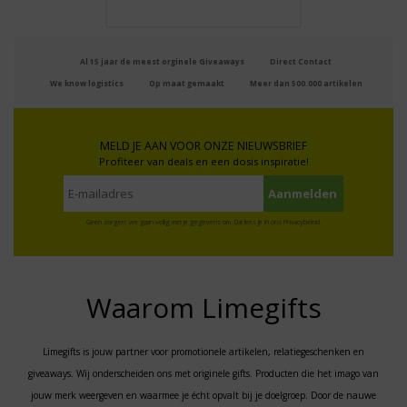
Al 15 jaar de meest orginele Giveaways
Direct Contact
We know logistics
Op maat gemaakt
Meer dan 500.000 artikelen
MELD JE AAN VOOR ONZE NIEUWSBRIEF
Profiteer van deals en een dosis inspiratie!
Geen zorgen: we gaan veilig met je gegevens om. Dat lees je in ons
Privacybeleid
.
Waarom Limegifts
Limegifts is jouw partner voor promotionele artikelen, relatiegeschenken en
giveaways. Wij onderscheiden ons met originele gifts. Producten die het imago van
jouw merk weergeven en waarmee je écht opvalt bij je doelgroep. Door de nauwe